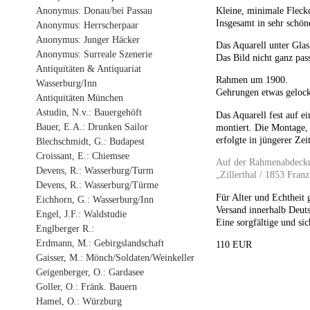
Anonymus: Donau/bei Passau
Kleine, minimale Fleck
Insgesamt in sehr schöne
Anonymus: Herrscherpaar
Anonymus: Junger Häcker
Das Aquarell unter Glas
Anonymus: Surreale Szenerie
Das Bild nicht ganz pa
Antiquitäten & Antiquariat
Rahmen um 1900.
Wasserburg/Inn
Gehrungen etwas gelocke
Antiquitäten München
Astudin, N.v.: Bauergehöft
Das Aquarell fest auf e
Bauer, E.A.: Drunken Sailor
montiert. Die Montage, 
erfolgte in jüngerer Zeit
Blechschmidt, G.: Budapest
Croissant, E.: Chiemsee
Auf der Rahmenabdeckun
Devens, R.: Wasserburg/Turm
„Zillerthal / 1853 Franz
Devens, R.: Wasserburg/Türme
Für Alter und Echtheit 
Eichhorn, G.: Wasserburg/Inn
Versand innerhalb Deuts
Engel, J.F.: Waldstudie
Eine sorgfältige und sic
Englberger R.:
Erdmann, M.: Gebirgslandschaft
110 EUR
Gaisser, M.: Mönch/Soldaten/Weinkeller
Geigenberger, O.: Gardasee
Goller, O.: Fränk. Bauern
Hamel, O.: Würzburg