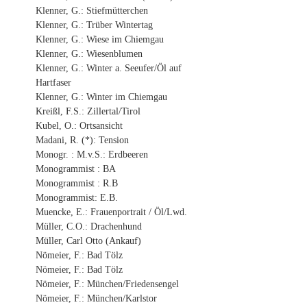
Klenner, G.: Stiefmütterchen
Klenner, G.: Trüber Wintertag
Klenner, G.: Wiese im Chiemgau
Klenner, G.: Wiesenblumen
Klenner, G.: Winter a. Seeufer/Öl auf
Hartfaser
Klenner, G.: Winter im Chiemgau
Kreißl, F.S.: Zillertal/Tirol
Kubel, O.: Ortsansicht
Madani, R. (*): Tension
Monogr. : M.v.S.: Erdbeeren
Monogrammist : BA
Monogrammist : R.B
Monogrammist: E.B.
Muencke, E.: Frauenportrait / Öl/Lwd.
Müller, C.O.: Drachenhund
Müller, Carl Otto (Ankauf)
Nömeier, F.: Bad Tölz
Nömeier, F.: Bad Tölz
Nömeier, F.: München/Friedensengel
Nömeier, F.: München/Karlstor