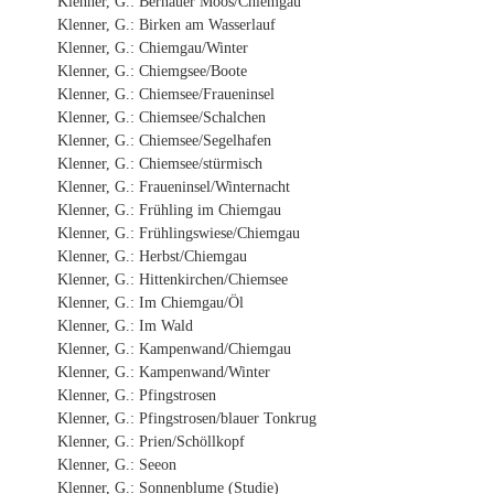
Klenner, G.: Bernauer Moos/Chiemgau
Klenner, G.: Birken am Wasserlauf
Klenner, G.: Chiemgau/Winter
Klenner, G.: Chiemgsee/Boote
Klenner, G.: Chiemsee/Fraueninsel
Klenner, G.: Chiemsee/Schalchen
Klenner, G.: Chiemsee/Segelhafen
Klenner, G.: Chiemsee/stürmisch
Klenner, G.: Fraueninsel/Winternacht
Klenner, G.: Frühling im Chiemgau
Klenner, G.: Frühlingswiese/Chiemgau
Klenner, G.: Herbst/Chiemgau
Klenner, G.: Hittenkirchen/Chiemsee
Klenner, G.: Im Chiemgau/Öl
Klenner, G.: Im Wald
Klenner, G.: Kampenwand/Chiemgau
Klenner, G.: Kampenwand/Winter
Klenner, G.: Pfingstrosen
Klenner, G.: Pfingstrosen/blauer Tonkrug
Klenner, G.: Prien/Schöllkopf
Klenner, G.: Seeon
Klenner, G.: Sonnenblume (Studie)