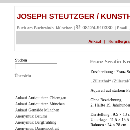
JOSEPH STEUTZGER / KUNS
08124-910330
Buch am Buchrain/b. München |
| Email
Ankauf
|
Künstlergrap
Suchen
Franz Serafin Krei
Zuschreibung : Franz Se
Übersicht
„Zillerthal“ (Zillertal/
Aquarell auf starkem Pa
Ankauf Antiquitäten Chiemgau
Ohne Bezeichnung,
Ankauf Antiquitäten München
2. Hälfte 19. Jahrhunde
Ankauf Gemälde München
Darstellung : 9,5 × 13 
Anonymus: Batumi
Unterlage : 11,5 × 15,5
Anonymus: Bergfrühling
Rahmen : 24 × 28 cm
Anonymus: Damenportrait