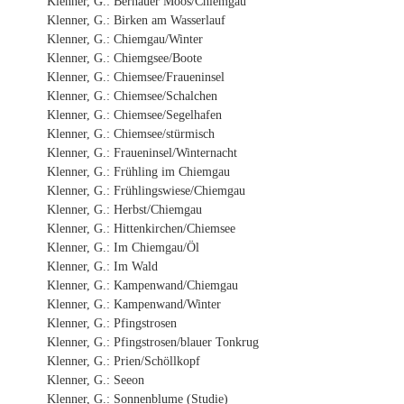
Klenner, G.: Bernauer Moos/Chiemgau
Klenner, G.: Birken am Wasserlauf
Klenner, G.: Chiemgau/Winter
Klenner, G.: Chiemgsee/Boote
Klenner, G.: Chiemsee/Fraueninsel
Klenner, G.: Chiemsee/Schalchen
Klenner, G.: Chiemsee/Segelhafen
Klenner, G.: Chiemsee/stürmisch
Klenner, G.: Fraueninsel/Winternacht
Klenner, G.: Frühling im Chiemgau
Klenner, G.: Frühlingswiese/Chiemgau
Klenner, G.: Herbst/Chiemgau
Klenner, G.: Hittenkirchen/Chiemsee
Klenner, G.: Im Chiemgau/Öl
Klenner, G.: Im Wald
Klenner, G.: Kampenwand/Chiemgau
Klenner, G.: Kampenwand/Winter
Klenner, G.: Pfingstrosen
Klenner, G.: Pfingstrosen/blauer Tonkrug
Klenner, G.: Prien/Schöllkopf
Klenner, G.: Seeon
Klenner, G.: Sonnenblume (Studie)