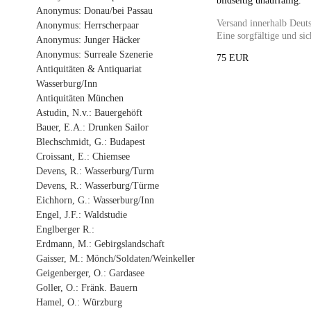
bildseitig unauffällig.
Anonymus: Donau/bei Passau
Versand innerhalb Deuts
Anonymus: Herrscherpaar
Eine sorgfältige und sic
Anonymus: Junger Häcker
Anonymus: Surreale Szenerie
75 EUR
Antiquitäten & Antiquariat
Wasserburg/Inn
Antiquitäten München
Astudin, N.v.: Bauergehöft
Bauer, E.A.: Drunken Sailor
Blechschmidt, G.: Budapest
Croissant, E.: Chiemsee
Devens, R.: Wasserburg/Turm
Devens, R.: Wasserburg/Türme
Eichhorn, G.: Wasserburg/Inn
Engel, J.F.: Waldstudie
Englberger R.:
Erdmann, M.: Gebirgslandschaft
Gaisser, M.: Mönch/Soldaten/Weinkeller
Geigenberger, O.: Gardasee
Goller, O.: Fränk. Bauern
Hamel, O.: Würzburg