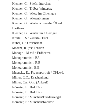
Klenner, G.: Stiefmütterchen
Klenner, G.: Trüber Wintertag
Klenner, G.: Wiese im Chiemgau
Klenner, G.: Wiesenblumen
Klenner, G.: Winter a. Seeufer/Öl auf
Hartfaser
Klenner, G.: Winter im Chiemgau
Kreißl, F.S.: Zillertal/Tirol
Kubel, O.: Ortsansicht
Madani, R. (*): Tension
Monogr. : M.v.S.: Erdbeeren
Monogrammist : BA
Monogrammist : R.B
Monogrammist: E.B.
Muencke, E.: Frauenportrait / Öl/Lwd.
Müller, C.O.: Drachenhund
Müller, Carl Otto (Ankauf)
Nömeier, F.: Bad Tölz
Nömeier, F.: Bad Tölz
Nömeier, F.: München/Friedensengel
Nömeier, F.: München/Karlstor