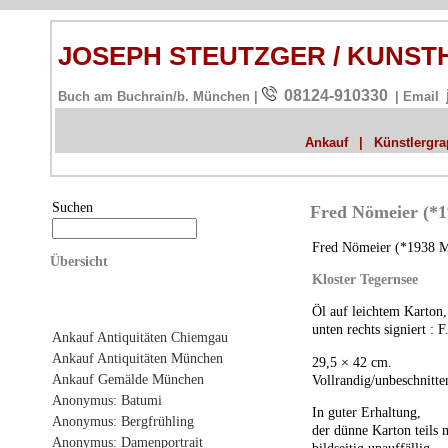
JOSEPH STEUTZGER / KUNS
08124-910330
Buch am Buchrain/b. München |
| Email
Ankauf
|
Künstlergrap
Suchen
Fred Nömeier (*1
Fred Nömeier (*1938 M
Übersicht
Kloster Tegernsee
Öl auf leichtem Karton,
unten rechts signiert : 
Ankauf Antiquitäten Chiemgau
Ankauf Antiquitäten München
29,5 × 42 cm.
Ankauf Gemälde München
Vollrandig/unbeschnitte
Anonymus: Batumi
In guter Erhaltung,
Anonymus: Bergfrühling
der dünne Karton teils 
Anonymus: Damenportrait