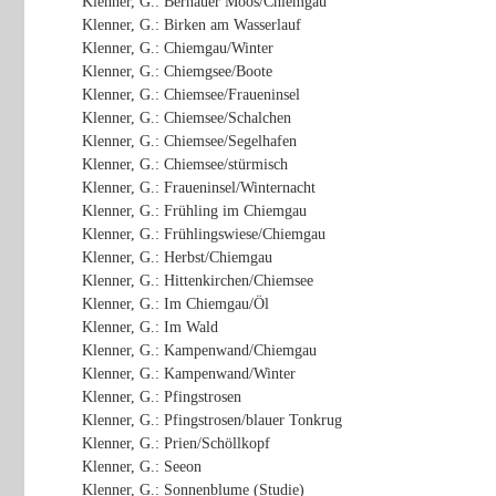
Klenner, G.: Bernauer Moos/Chiemgau
Klenner, G.: Birken am Wasserlauf
Klenner, G.: Chiemgau/Winter
Klenner, G.: Chiemgsee/Boote
Klenner, G.: Chiemsee/Fraueninsel
Klenner, G.: Chiemsee/Schalchen
Klenner, G.: Chiemsee/Segelhafen
Klenner, G.: Chiemsee/stürmisch
Klenner, G.: Fraueninsel/Winternacht
Klenner, G.: Frühling im Chiemgau
Klenner, G.: Frühlingswiese/Chiemgau
Klenner, G.: Herbst/Chiemgau
Klenner, G.: Hittenkirchen/Chiemsee
Klenner, G.: Im Chiemgau/Öl
Klenner, G.: Im Wald
Klenner, G.: Kampenwand/Chiemgau
Klenner, G.: Kampenwand/Winter
Klenner, G.: Pfingstrosen
Klenner, G.: Pfingstrosen/blauer Tonkrug
Klenner, G.: Prien/Schöllkopf
Klenner, G.: Seeon
Klenner, G.: Sonnenblume (Studie)