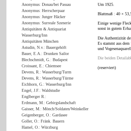
Anonymus: Donau/bei Passau
Um 1925.
Anonymus: Herrscherpaar
Blattmaß : 40 × 53
Anonymus: Junger Häcker
Anonymus: Surreale Szenerie
Einige wenige Fleck
sonst in gutem Erha
Antiquitäten & Antiquariat
Wasserburg/Inn
Die Authentizität de
Antiquitäten München
Es stammt aus dem v
Astudin, N.v.: Bauergehöft
und Vogesenaquarell
Bauer, E.A.: Drunken Sailor
Die beiden Detailab
Blechschmidt, G.: Budapest
Croissant, E.: Chiemsee
(reserviert)
Devens, R.: Wasserburg/Turm
Devens, R.: Wasserburg/Türme
Eichhorn, G.: Wasserburg/Inn
Engel, J.F.: Waldstudie
Englberger R.:
Erdmann, M.: Gebirgslandschaft
Gaisser, M.: Mönch/Soldaten/Weinkeller
Geigenberger, O.: Gardasee
Goller, O.: Fränk. Bauern
Hamel, O.: Würzburg