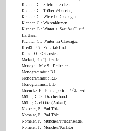
Klenner, G.: Stiefmütterchen
Klenner, G.: Trüber Wintertag
Klenner, G.: Wiese im Chiemgau
Klenner, G.: Wiesenblumen
Klenner, G.: Winter a. Seeufer/Öl auf
Hartfaser
Klenner, G.: Winter im Chiemgau
Kreißl, F.S.: Zillertal/Tirol
Kubel, O.: Ortsansicht
Madani, R. (*): Tension
Monogr. : M.v.S.: Erdbeeren
Monogrammist : BA
Monogrammist : R.B
Monogrammist: E.B.
Muencke, E.: Frauenportrait / Öl/Lwd.
Müller, C.O.: Drachenhund
Müller, Carl Otto (Ankauf)
Nömeier, F.: Bad Tölz
Nömeier, F.: Bad Tölz
Nömeier, F.: München/Friedensengel
Nömeier, F.: München/Karlstor