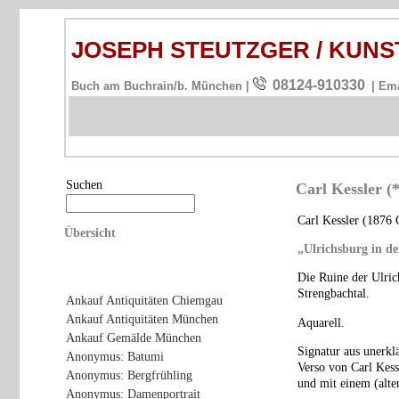
JOSEPH STEUTZGER / KU
08124-910330
Buch am Buchrain/b. München |
| Em
Suchen
Carl Kessler (
Carl Kessler (1876
Übersicht
„Ulrichsburg in d
Die Ruine der Ulric
Strengbachtal.
Ankauf Antiquitäten Chiemgau
Ankauf Antiquitäten München
Aquarell.
Ankauf Gemälde München
Signatur aus unerkl
Anonymus: Batumi
Verso von Carl Kess
Anonymus: Bergfrühling
und mit einem (alte
Anonymus: Damenportrait