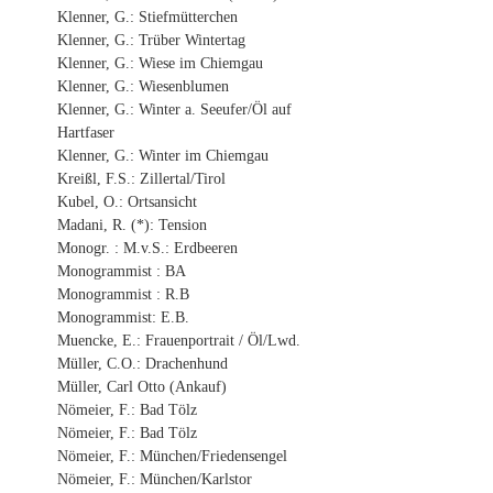
Klenner, G.: Stiefmütterchen
Klenner, G.: Trüber Wintertag
Klenner, G.: Wiese im Chiemgau
Klenner, G.: Wiesenblumen
Klenner, G.: Winter a. Seeufer/Öl auf
Hartfaser
Klenner, G.: Winter im Chiemgau
Kreißl, F.S.: Zillertal/Tirol
Kubel, O.: Ortsansicht
Madani, R. (*): Tension
Monogr. : M.v.S.: Erdbeeren
Monogrammist : BA
Monogrammist : R.B
Monogrammist: E.B.
Muencke, E.: Frauenportrait / Öl/Lwd.
Müller, C.O.: Drachenhund
Müller, Carl Otto (Ankauf)
Nömeier, F.: Bad Tölz
Nömeier, F.: Bad Tölz
Nömeier, F.: München/Friedensengel
Nömeier, F.: München/Karlstor