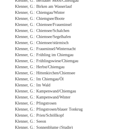
Klenner, G.: Bernauer Moos/Chiemgau
Klenner, G.: Birken am Wasserlauf
Klenner, G.: Chiemgau/Winter
Klenner, G.: Chiemgsee/Boote
Klenner, G.: Chiemsee/Fraueninsel
Klenner, G.: Chiemsee/Schalchen
Klenner, G.: Chiemsee/Segelhafen
Klenner, G.: Chiemsee/stürmisch
Klenner, G.: Fraueninsel/Winternacht
Klenner, G.: Frühling im Chiemgau
Klenner, G.: Frühlingswiese/Chiemgau
Klenner, G.: Herbst/Chiemgau
Klenner, G.: Hittenkirchen/Chiemsee
Klenner, G.: Im Chiemgau/Öl
Klenner, G.: Im Wald
Klenner, G.: Kampenwand/Chiemgau
Klenner, G.: Kampenwand/Winter
Klenner, G.: Pfingstrosen
Klenner, G.: Pfingstrosen/blauer Tonkrug
Klenner, G.: Prien/Schöllkopf
Klenner, G.: Seeon
Klenner, G.: Sonnenblume (Studie)