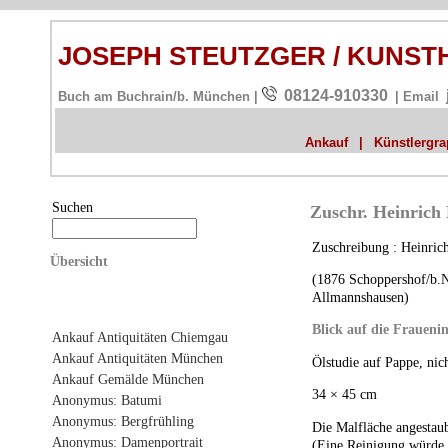
JOSEPH STEUTZGER / KUNS
08124-910330
Buch am Buchrain/b. München |
| Email
Ankauf
|
Künstlergrap
Suchen
Zuschr. Heinrich 
Zuschreibung : Heinrich
Übersicht
(1876 Schoppershof/b.
Allmannshausen)
Blick auf die Fraueni
Ankauf Antiquitäten Chiemgau
Ankauf Antiquitäten München
Ölstudie auf Pappe, nich
Ankauf Gemälde München
34 × 45 cm
Anonymus: Batumi
Anonymus: Bergfrühling
Die Malfläche angestaubt
Anonymus: Damenportrait
(Eine Reinigung würde 