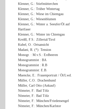
Klenner, G.: Stiefmütterchen
Klenner, G.: Trüber Wintertag
Klenner, G.: Wiese im Chiemgau
Klenner, G.: Wiesenblumen
Klenner, G.: Winter a. Seeufer/Öl auf
Hartfaser
Klenner, G.: Winter im Chiemgau
Kreißl, F.S.: Zillertal/Tirol
Kubel, O.: Ortsansicht
Madani, R. (*): Tension
Monogr. : M.v.S.: Erdbeeren
Monogrammist : BA
Monogrammist : R.B
Monogrammist: E.B.
Muencke, E.: Frauenportrait / Öl/Lwd.
Müller, C.O.: Drachenhund
Müller, Carl Otto (Ankauf)
Nömeier, F.: Bad Tölz
Nömeier, F.: Bad Tölz
Nömeier, F.: München/Friedensengel
Nömeier, F.: München/Karlstor