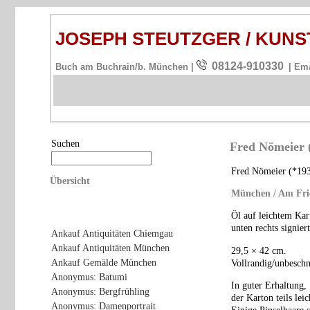
JOSEPH STEUTZGER / KU
08124-910330
Buch am Buchrain/b. München |
| Em
Suchen
Fred Nömeier 
Fred Nömeier (*19
Übersicht
München / Am Fri
Öl auf leichtem Kar
unten rechts signiert
Ankauf Antiquitäten Chiemgau
Ankauf Antiquitäten München
29,5 × 42 cm.
Ankauf Gemälde München
Vollrandig/unbeschn
Anonymus: Batumi
In guter Erhaltung,
Anonymus: Bergfrühling
der Karton teils leic
Anonymus: Damenportrait