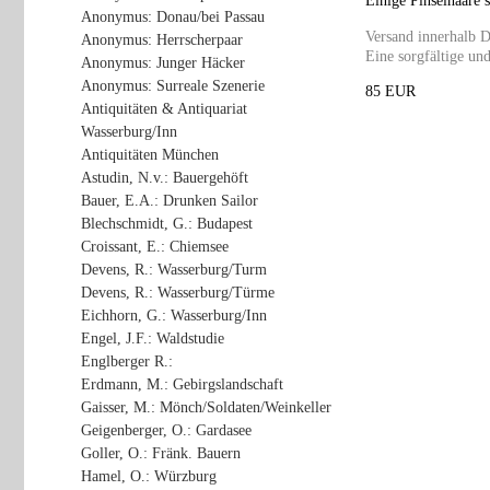
Einige Pinselhaare 
Anonymus: Donau/bei Passau
Versand innerhalb D
Anonymus: Herrscherpaar
Eine sorgfältige und
Anonymus: Junger Häcker
Anonymus: Surreale Szenerie
85 EUR
Antiquitäten & Antiquariat
Wasserburg/Inn
Antiquitäten München
Astudin, N.v.: Bauergehöft
Bauer, E.A.: Drunken Sailor
Blechschmidt, G.: Budapest
Croissant, E.: Chiemsee
Devens, R.: Wasserburg/Turm
Devens, R.: Wasserburg/Türme
Eichhorn, G.: Wasserburg/Inn
Engel, J.F.: Waldstudie
Englberger R.:
Erdmann, M.: Gebirgslandschaft
Gaisser, M.: Mönch/Soldaten/Weinkeller
Geigenberger, O.: Gardasee
Goller, O.: Fränk. Bauern
Hamel, O.: Würzburg