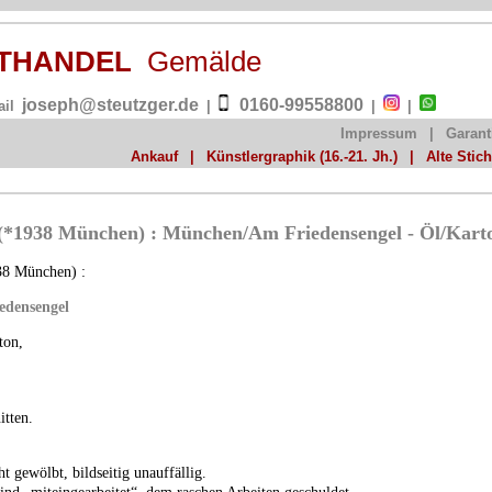
NSTHANDEL
Gemälde
joseph@steutzger.de
0160-99558800
ail
|
|
|
Impressum
|
Garant
Ankauf
|
Künstlergraphik (16.-21. Jh.)
|
Alte Stic
(*1938 München) : München/Am Friedensengel - Öl/Kart
38 München) :
edensengel
ton,
itten.
ht gewölbt, bildseitig unauffällig.