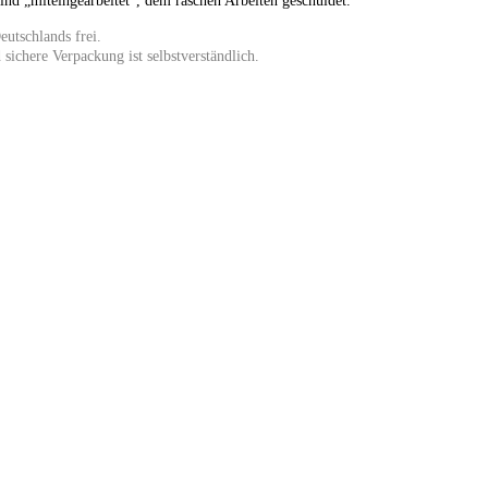
sind „miteingearbeitet“, dem raschen Arbeiten geschuldet.
eutschlands frei.
 sichere Verpackung ist selbstverständlich.