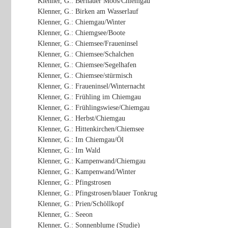
Klenner, G.: Bernauer Moos/Chiemgau
Klenner, G.: Birken am Wasserlauf
Klenner, G.: Chiemgau/Winter
Klenner, G.: Chiemgsee/Boote
Klenner, G.: Chiemsee/Fraueninsel
Klenner, G.: Chiemsee/Schalchen
Klenner, G.: Chiemsee/Segelhafen
Klenner, G.: Chiemsee/stürmisch
Klenner, G.: Fraueninsel/Winternacht
Klenner, G.: Frühling im Chiemgau
Klenner, G.: Frühlingswiese/Chiemgau
Klenner, G.: Herbst/Chiemgau
Klenner, G.: Hittenkirchen/Chiemsee
Klenner, G.: Im Chiemgau/Öl
Klenner, G.: Im Wald
Klenner, G.: Kampenwand/Chiemgau
Klenner, G.: Kampenwand/Winter
Klenner, G.: Pfingstrosen
Klenner, G.: Pfingstrosen/blauer Tonkrug
Klenner, G.: Prien/Schöllkopf
Klenner, G.: Seeon
Klenner, G.: Sonnenblume (Studie)