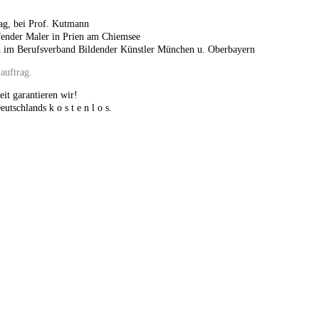
ag, bei Prof. Kutmann
fender Maler in Prien am Chiemsee
ed im Berufsverband Bildender Künstler München u. Oberbayern
auftrag.
eit garantieren wir!
utschlands k o s t e n l o s.