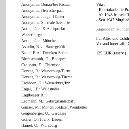
Anonymus: Donau/bei Passau
Vita :
- Kunstakademie Pr
Anonymus: Herrscherpaar
- Ab 1946 freischaf
Anonymus: Junger Häcker
- Seit 1947 Mitgli
Anonymus: Surreale Szenerie
Antiquitäten & Antiquariat
Angebot im Kunden
Wasserburg/Inn
Für Alter und Echth
Antiquitäten München
Versand innerhalb De
Astudin, N.v.: Bauergehöft
Bauer, E.A.: Drunken Sailor
125 EUR (reserv.)
Blechschmidt, G.: Budapest
Croissant, E.: Chiemsee
Devens, R.: Wasserburg/Turm
Devens, R.: Wasserburg/Türme
Eichhorn, G.: Wasserburg/Inn
Engel, J.F.: Waldstudie
Englberger R.:
Erdmann, M.: Gebirgslandschaft
Gaisser, M.: Mönch/Soldaten/Weinkeller
Geigenberger, O.: Gardasee
Goller, O.: Fränk. Bauern
Hamel, O.: Würzburg