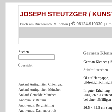
JOSEPH STEUTZGER / KU
08124-910330
Buch am Buchrain/b. München |
| Em
Suchen
German Klenne
German Klenner (19
Übersicht
Stiefmütterchen
Öl auf Hartpappe,
bildseitig nicht sig
Ankauf Antiquitäten Chiemgau
Ankauf Antiquitäten München
In guter Erhaltung -
Ankauf Gemälde München
lediglich die äußers
bei einer allfällig
Anonymus: Batumi
Anonymus: Bergfrühling
26,5 × 32,5 cm (un
Anonymus: Damenportrait