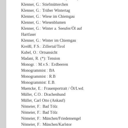
Klenner, G.: Stiefmütterchen
Klenner, G.: Trüber Wintertag
Klenner, G.: Wiese im Chiemgau
Klenner, G.: Wiesenblumen
Klenner, G.: Winter a. Seeufer/Öl auf
Hartfaser
Klenner, G.: Winter im Chiemgau
Kreißl, F.S.: Zillertal/Tirol
Kubel, O.: Ortsansicht
Madani, R. (*): Tension
Monogr. : M.v.S.: Erdbeeren
Monogrammist : BA
Monogrammist : R.B
Monogrammist: E.B.
Muencke, E.: Frauenportrait / Öl/Lwd.
Müller, C.O.: Drachenhund
Müller, Carl Otto (Ankauf)
Nömeier, F.: Bad Tölz
Nömeier, F.: Bad Tölz
Nömeier, F.: München/Friedensengel
Nömeier, F.: München/Karlstor