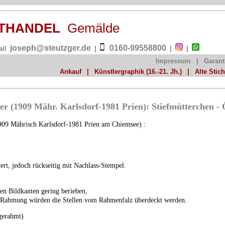
NSTHANDEL
Gemälde
joseph@steutzger.de
0160-99558800
ail
|
|
|
Impressum
|
Garant
Ankauf
|
Künstlergraphik (16.-21. Jh.)
|
Alte Stic
r (1909 Mähr. Karlsdorf-1981 Prien): Stiefmütterchen - 
09 Mährisch Karlsdorf-1981 Prien am Chiemsee) :
niert, jedoch rückseitig mit Nachlass-Stempel.
ten Bildkanten gering berieben,
en Rahmung würden die Stellen vom Rahmenfalz überdeckt werden.
gerahmt)