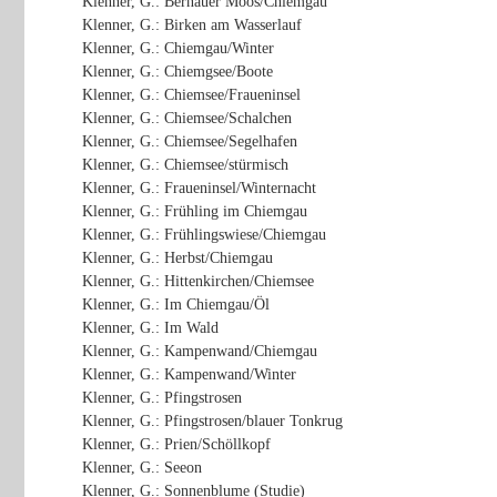
Klenner, G.: Bernauer Moos/Chiemgau
Klenner, G.: Birken am Wasserlauf
Klenner, G.: Chiemgau/Winter
Klenner, G.: Chiemgsee/Boote
Klenner, G.: Chiemsee/Fraueninsel
Klenner, G.: Chiemsee/Schalchen
Klenner, G.: Chiemsee/Segelhafen
Klenner, G.: Chiemsee/stürmisch
Klenner, G.: Fraueninsel/Winternacht
Klenner, G.: Frühling im Chiemgau
Klenner, G.: Frühlingswiese/Chiemgau
Klenner, G.: Herbst/Chiemgau
Klenner, G.: Hittenkirchen/Chiemsee
Klenner, G.: Im Chiemgau/Öl
Klenner, G.: Im Wald
Klenner, G.: Kampenwand/Chiemgau
Klenner, G.: Kampenwand/Winter
Klenner, G.: Pfingstrosen
Klenner, G.: Pfingstrosen/blauer Tonkrug
Klenner, G.: Prien/Schöllkopf
Klenner, G.: Seeon
Klenner, G.: Sonnenblume (Studie)