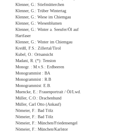
Klenner, G.: Stiefmütterchen
Klenner, G.: Trüber Wintertag
Klenner, G.: Wiese im Chiemgau
Klenner, G.: Wiesenblumen
Klenner, G.: Winter a. Seeufer/Öl auf
Hartfaser
Klenner, G.: Winter im Chiemgau
Kreißl, F.S.: Zillertal/Tirol
Kubel, O.: Ortsansicht
Madani, R. (*): Tension
Monogr. : M.v.S.: Erdbeeren
Monogrammist : BA
Monogrammist : R.B
Monogrammist: E.B.
Muencke, E.: Frauenportrait / Öl/Lwd.
Müller, C.O.: Drachenhund
Müller, Carl Otto (Ankauf)
Nömeier, F.: Bad Tölz
Nömeier, F.: Bad Tölz
Nömeier, F.: München/Friedensengel
Nömeier, F.: München/Karlstor