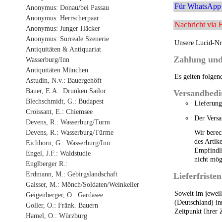
Für WhatsApp 
Anonymus: Donau/bei Passau
Anonymus: Herrscherpaar
Nachricht via 
Anonymus: Junger Häcker
Anonymus: Surreale Szenerie
Unsere Lucid-N
Antiquitäten & Antiquariat
Zahlung und
Wasserburg/Inn
Antiquitäten München
Es gelten folgen
Astudin, N.v.: Bauergehöft
Bauer, E.A.: Drunken Sailor
Versandbed
Blechschmidt, G.: Budapest
Lieferung
Croissant, E.: Chiemsee
Der Versa
Devens, R.: Wasserburg/Turm
Devens, R.: Wasserburg/Türme
Wir berec
des Artik
Eichhorn, G.: Wasserburg/Inn
Empfindli
Engel, J.F.: Waldstudie
nicht mög
Englberger R.:
Erdmann, M.: Gebirgslandschaft
Lieferfristen
Gaisser, M.: Mönch/Soldaten/Weinkeller
Soweit im jeweil
Geigenberger, O.: Gardasee
(Deutschland) in
Goller, O.: Fränk. Bauern
Zeitpunkt Ihrer 
Hamel, O.: Würzburg