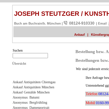
JOSEPH STEUTZGER / KUNS
08124-910330
Buch am Buchrain/b. München |
| Email
Ankauf
|
Künstlergrap
Suchen
Bestellung bzw. 
Bestellungen bzw
Übersicht
Wir sind jederzeit erre
Ihre Anfrage bzw
Ankauf Antiquitäten Chiemgau
Untenstehend ggf.
Ankauf Antiquitäten München
Ankauf Gemälde München
Telefon
08124
Anonymus: Batumi
Anonymus: Bergfrühling
Mobil
0160-9
Anonymus: Damenportrait