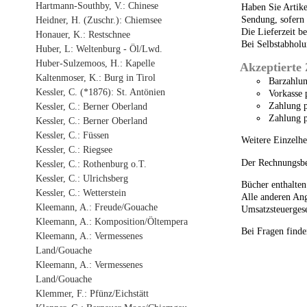
Hartmann-Southby, V.: Chinese
Haben Sie Artike
Sendung, sofern 
Heidner, H. (Zuschr.): Chiemsee
Die Lieferzeit be
Honauer, K.: Restschnee
Bei Selbstabholu
Huber, L: Weltenburg - Öl/Lwd.
Huber-Sulzemoos, H.: Kapelle
Akzeptierte
Kaltenmoser, K.: Burg in Tirol
Barzahlu
Kessler, C. (*1876): St. Antönien
Vorkasse 
Zahlung p
Kessler, C.: Berner Oberland
Zahlung 
Kessler, C.: Berner Oberland
Kessler, C.: Füssen
Weitere Einzelhe
Kessler, C.: Riegsee
Der Rechnungsbet
Kessler, C.: Rothenburg o.T.
Kessler, C.: Ulrichsberg
Bücher enthalte
Kessler, C.: Wetterstein
Alle anderen Ang
Kleemann, A.: Freude/Gouache
Umsatzsteuergese
Kleemann, A.: Komposition/Öltempera
Bei Fragen find
Kleemann, A.: Vermessenes
Land/Gouache
Kleemann, A.: Vermessenes
Land/Gouache
Klemmer, F.: Pfünz/Eichstätt