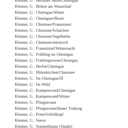
Klenner, G.: Bernauer Moos/Chiemgau
Klenner, G.: Birken am Wasserlauf
Klenner, G.: Chiemgau/Winter
Klenner, G.: Chiemgsee/Boote
Klenner, G.: Chiemsee/Fraueninsel
Klenner, G.: Chiemsee/Schalchen
Klenner, G.: Chiemsee/Segelhafen
Klenner, G.: Chiemsee/stürmisch
Klenner, G.: Fraueninsel/Winternacht
Klenner, G.: Frühling im Chiemgau
Klenner, G.: Frühlingswiese/Chiemgau
Klenner, G.: Herbst/Chiemgau
Klenner, G.: Hittenkirchen/Chiemsee
Klenner, G.: Im Chiemgau/Öl
Klenner, G.: Im Wald
Klenner, G.: Kampenwand/Chiemgau
Klenner, G.: Kampenwand/Winter
Klenner, G.: Pfingstrosen
Klenner, G.: Pfingstrosen/blauer Tonkrug
Klenner, G.: Prien/Schöllkopf
Klenner, G.: Seeon
Klenner, G.: Sonnenblume (Studie)