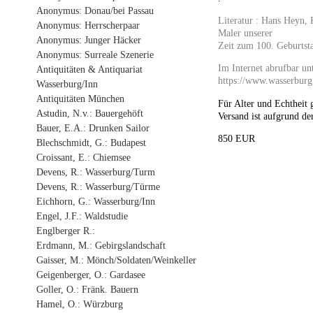
Anonymus: Donau/bei Passau
Literatur : Hans Heyn,
Anonymus: Herrscherpaar
Maler unserer
Anonymus: Junger Häcker
Zeit zum 100. Geburtsta
Anonymus: Surreale Szenerie
Im Internet abrufbar unt
Antiquitäten & Antiquariat
https://www.wasserbur
Wasserburg/Inn
Antiquitäten München
Für Alter und Echtheit 
Astudin, N.v.: Bauergehöft
Versand ist aufgrund de
Bauer, E.A.: Drunken Sailor
850 EUR
Blechschmidt, G.: Budapest
Croissant, E.: Chiemsee
Devens, R.: Wasserburg/Turm
Devens, R.: Wasserburg/Türme
Eichhorn, G.: Wasserburg/Inn
Engel, J.F.: Waldstudie
Englberger R.:
Erdmann, M.: Gebirgslandschaft
Gaisser, M.: Mönch/Soldaten/Weinkeller
Geigenberger, O.: Gardasee
Goller, O.: Fränk. Bauern
Hamel, O.: Würzburg