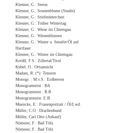
Klenner, G.: Seeon
Klenner, G.: Sonnenblume (Studie)
Klenner, G.: Stiefmütterchen
Klenner, G.: Trüber Wintertag
Klenner, G.: Wiese im Chiemgau
Klenner, G.: Wiesenblumen
Klenner, G.: Winter a. Seeufer/Öl auf
Hartfaser
Klenner, G.: Winter im Chiemgau
Kreißl, F.S.: Zillertal/Tirol
Kubel, O.: Ortsansicht
Madani, R. (*): Tension
Monogr. : M.v.S.: Erdbeeren
Monogrammist : BA
Monogrammist : R.B
Monogrammist: E.B.
Muencke, E.: Frauenportrait / Öl/Lwd.
Müller, C.O.: Drachenhund
Müller, Carl Otto (Ankauf)
Nömeier, F.: Bad Tölz
Nömeier, F.: Bad Tölz