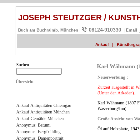
JOSEPH STEUTZGER / KUNS
08124-910330
Buch am Buchrain/b. München |
| Email
Ankauf
|
Künstlergrap
Suchen
Karl Wähmann (18
Neuerwerbung :
Übersicht
Zurzeit ausgestellt in 
(Unter den Arkaden).
Karl Wähmann (1897 Fi
Ankauf Antiquitäten Chiemgau
Wasserburg/Inn) :
Ankauf Antiquitäten München
Ankauf Gemälde München
Große Ansicht von Wa
Anonymus: Batumi
Öl auf Holzplatte, 1943
Anonymus: Bergfrühling
Anonymus: Damenportrait
.