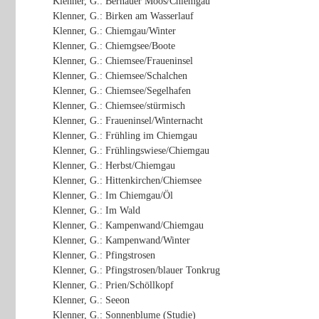
Klenner, G.: Bernauer Moos/Chiemgau
Klenner, G.: Birken am Wasserlauf
Klenner, G.: Chiemgau/Winter
Klenner, G.: Chiemgsee/Boote
Klenner, G.: Chiemsee/Fraueninsel
Klenner, G.: Chiemsee/Schalchen
Klenner, G.: Chiemsee/Segelhafen
Klenner, G.: Chiemsee/stürmisch
Klenner, G.: Fraueninsel/Winternacht
Klenner, G.: Frühling im Chiemgau
Klenner, G.: Frühlingswiese/Chiemgau
Klenner, G.: Herbst/Chiemgau
Klenner, G.: Hittenkirchen/Chiemsee
Klenner, G.: Im Chiemgau/Öl
Klenner, G.: Im Wald
Klenner, G.: Kampenwand/Chiemgau
Klenner, G.: Kampenwand/Winter
Klenner, G.: Pfingstrosen
Klenner, G.: Pfingstrosen/blauer Tonkrug
Klenner, G.: Prien/Schöllkopf
Klenner, G.: Seeon
Klenner, G.: Sonnenblume (Studie)