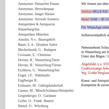
Anonymus: Donau/bei Passau
Wir freuen uns über 
Anonymus: Herrscherpaar
Telefon
08124-910 
Anonymus: Junger Häcker
Anonymus: Surreale Szenerie
Mobil
0160 – 99 55
Antiquitäten & Antiquariat
Für WhatsApp einfa
Wasserburg/Inn
Antiquitäten München
Selbstverständlich 
Astudin, N.v.: Bauergehöft
.
Bauer, E.A.: Drunken Sailor
Nebenstehend Schnap
Blechschmidt, G.: Budapest
in Wasserburg am In
Croissant, E.: Chiemsee
Unter den Bögen / I
Devens, R.: Wasserburg/Turm
Abgebildet u.a.
ST
Devens, R.: Wasserburg/Türme
Großformatige Arbe
Eichhorn, G.: Wasserburg/Inn
Wg. Größe/Verglasu
Engel, J.F.: Waldstudie
Englberger R.:
Kunst- und Antiquit
Kompetent & zuverl
Erdmann, M.: Gebirgslandschaft
Gaisser, M.: Mönch/Soldaten/Weinkeller
Geigenberger, O.: Gardasee
Goller, O.: Fränk. Bauern
Hamel, O.: Würzburg