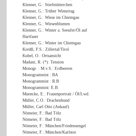
Klenner, G.: Stiefmütterchen
Klenner, G.: Trüber Wintertag
Klenner, G.: Wiese im Chiemgau
Klenner, G.: Wiesenblumen
Klenner, G.: Winter a. Seeufer/Öl auf
Hartfaser
Klenner, G.: Winter im Chiemgau
Kreißl, F.S.: Zillertal/Tirol
Kubel, O.: Ortsansicht
Madani, R. (*): Tension
Monogr. : M.v.S.: Erdbeeren
Monogrammist : BA
Monogrammist : R.B
Monogrammist: E.B.
Muencke, E.: Frauenportrait / Öl/Lwd.
Müller, C.O.: Drachenhund
Müller, Carl Otto (Ankauf)
Nömeier, F.: Bad Tölz
Nömeier, F.: Bad Tölz
Nömeier, F.: München/Friedensengel
Nömeier, F.: München/Karlstor