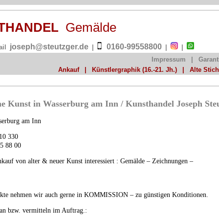
NSTHANDEL
Gemälde
joseph@steutzger.de
0160-99558800
ail
|
|
|
Impressum
|
Garant
Ankauf
|
Künstlergraphik (16.-21. Jh.)
|
Alte Stic
e Kunst in Wasserburg am Inn / Kunsthandel Joseph Ste
serburg am Inn
910 330
55 88 00
nkauf von alter & neuer Kunst interessiert : Gemälde – Zeichnungen –
ekte nehmen wir auch gerne in
KOMMISSION
– zu günstigen Konditionen.
an bzw. vermitteln im Auftrag.: