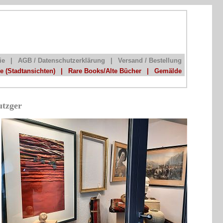
ie
|
AGB / Datenschutzerklärung
|
Versand / Bestellung
he (Stadtansichten)
|
Rare Books/Alte Bücher
|
Gemälde
utzger