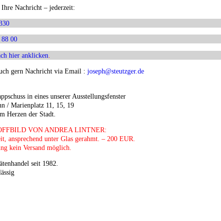
Ihre Nachricht – jederzeit:
330
 88 00
ch hier anklicken
.
auch gern Nachricht via Email :
joseph@steutzger.de
pschuss in eines unserer Ausstellungsfenster
n / Marienplatz 11, 15, 19
m Herzen der Stadt.
OFFBILD
VON
ANDREA
LINTNER
:
it, ansprechend unter Glas gerahmt. – 200
EUR
.
ng kein Versand möglich.
ätenhandel seit 1982.
ässig