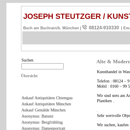
JOSEPH STEUTZGER / KU
08124-910330
Buch am Buchrain/b. München |
| Em
Suchen
Alte & Modern
Kunsthandel in Was
Übersicht
Telefon : 08124 – 
Mobil : 0160 – 99 
Wir sind stets am A
Ankauf Antiquitäten Chiemgau
Plastiken ..
Ankauf Antiquitäten München
Ankauf Gemälde München
.
Sehr wertvolle Obj
Anonymus: Batumi
Anonymus: Bergfrühling
Wir suchen, kaufen 
Anonymus: Damenportrait