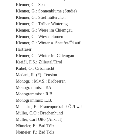
Klenner, G.: Seeon
Klenner, G.: Sonnenblume (Studie)
Klenner, G.: Stiefmütterchen
Klenner, G.: Trüber Wintertag
Klenner, G.: Wiese im Chiemgau
Klenner, G.: Wiesenblumen
Klenner, G.: Winter a. Seeufer/Öl auf
Hartfaser
Klenner, G.: Winter im Chiemgau
Kreißl, F.S.: Zillertal/Tirol
Kubel, O.: Ortsansicht
Madani, R. (*): Tension
Monogr. : M.v.S.: Erdbeeren
Monogrammist : BA
Monogrammist : R.B
Monogrammist: E.B.
Muencke, E.: Frauenportrait / Öl/Lwd.
Müller, C.O.: Drachenhund
Müller, Carl Otto (Ankauf)
Nömeier, F.: Bad Tölz
Nömeier, F.: Bad Tölz