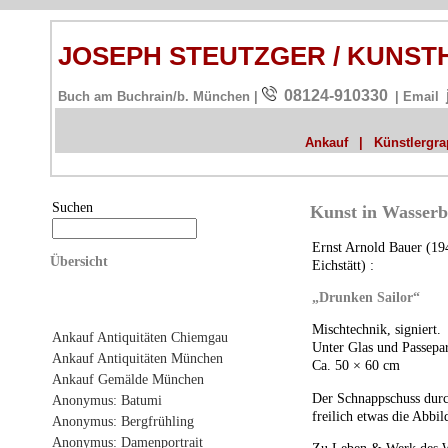
JOSEPH STEUTZGER / KUNS
08124-910330
Buch am Buchrain/b. München |
| Email
Ankauf
|
Künstlergrap
Suchen
Kunst in Wasserb
Ernst Arnold Bauer (19
Übersicht
Eichstätt) :
„Drunken Sailor“
Mischtechnik, signiert.
Ankauf Antiquitäten Chiemgau
Unter Glas und Passepa
Ankauf Antiquitäten München
Ca. 50 × 60 cm
Ankauf Gemälde München
Der Schnappschuss durc
Anonymus: Batumi
freilich etwas die Abbil
Anonymus: Bergfrühling
Anonymus: Damenportrait