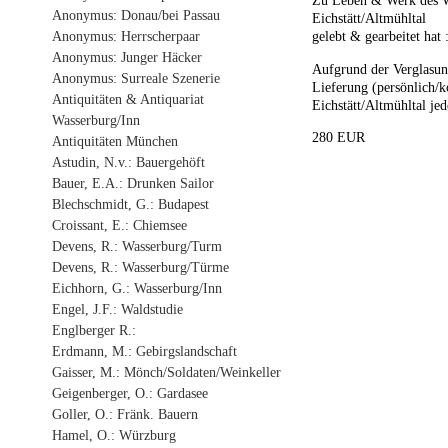
Zu Leben & Werk des We
Anonymus: Donau/bei Passau
Eichstätt/Altmühltal
Anonymus: Herrscherpaar
gelebt & gearbeitet hat 
Anonymus: Junger Häcker
Aufgrund der Verglasung
Anonymus: Surreale Szenerie
Lieferung (persönlich/k
Antiquitäten & Antiquariat
Eichstätt/Altmühltal je
Wasserburg/Inn
280 EUR
Antiquitäten München
Astudin, N.v.: Bauergehöft
Bauer, E.A.: Drunken Sailor
Blechschmidt, G.: Budapest
Croissant, E.: Chiemsee
Devens, R.: Wasserburg/Turm
Devens, R.: Wasserburg/Türme
Eichhorn, G.: Wasserburg/Inn
Engel, J.F.: Waldstudie
Englberger R.:
Erdmann, M.: Gebirgslandschaft
Gaisser, M.: Mönch/Soldaten/Weinkeller
Geigenberger, O.: Gardasee
Goller, O.: Fränk. Bauern
Hamel, O.: Würzburg