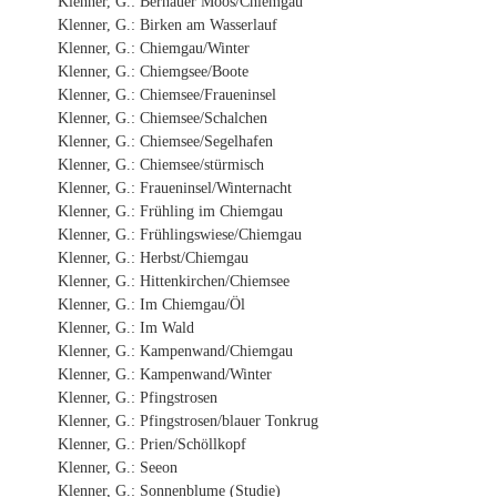
Klenner, G.: Bernauer Moos/Chiemgau
Klenner, G.: Birken am Wasserlauf
Klenner, G.: Chiemgau/Winter
Klenner, G.: Chiemgsee/Boote
Klenner, G.: Chiemsee/Fraueninsel
Klenner, G.: Chiemsee/Schalchen
Klenner, G.: Chiemsee/Segelhafen
Klenner, G.: Chiemsee/stürmisch
Klenner, G.: Fraueninsel/Winternacht
Klenner, G.: Frühling im Chiemgau
Klenner, G.: Frühlingswiese/Chiemgau
Klenner, G.: Herbst/Chiemgau
Klenner, G.: Hittenkirchen/Chiemsee
Klenner, G.: Im Chiemgau/Öl
Klenner, G.: Im Wald
Klenner, G.: Kampenwand/Chiemgau
Klenner, G.: Kampenwand/Winter
Klenner, G.: Pfingstrosen
Klenner, G.: Pfingstrosen/blauer Tonkrug
Klenner, G.: Prien/Schöllkopf
Klenner, G.: Seeon
Klenner, G.: Sonnenblume (Studie)