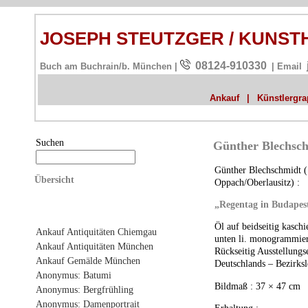
JOSEPH STEUTZGER / KUNS
08124-910330
Buch am Buchrain/b. München |
| Email
Ankauf
|
Künstlergrap
Suchen
Günther Blechsch
Günther Blechschmidt (
Übersicht
Oppach/Oberlausitz) :
„Regentag in Budapes
Öl auf beidseitig kaschie
Ankauf Antiquitäten Chiemgau
unten li. monogrammier
Ankauf Antiquitäten München
Rückseitig Ausstellungs
Ankauf Gemälde München
Deutschlands – Bezirksl
Anonymus: Batumi
Bildmaß : 37 × 47 cm
Anonymus: Bergfrühling
Anonymus: Damenportrait