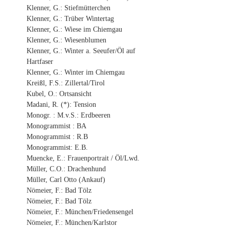
Klenner, G.: Stiefmütterchen
Klenner, G.: Trüber Wintertag
Klenner, G.: Wiese im Chiemgau
Klenner, G.: Wiesenblumen
Klenner, G.: Winter a. Seeufer/Öl auf
Hartfaser
Klenner, G.: Winter im Chiemgau
Kreißl, F.S.: Zillertal/Tirol
Kubel, O.: Ortsansicht
Madani, R. (*): Tension
Monogr. : M.v.S.: Erdbeeren
Monogrammist : BA
Monogrammist : R.B
Monogrammist: E.B.
Muencke, E.: Frauenportrait / Öl/Lwd.
Müller, C.O.: Drachenhund
Müller, Carl Otto (Ankauf)
Nömeier, F.: Bad Tölz
Nömeier, F.: Bad Tölz
Nömeier, F.: München/Friedensengel
Nömeier, F.: München/Karlstor