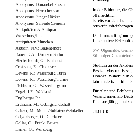
Erhaltung :
Anonymus: Donau/bei Passau
In der Bildmitte, die O
Anonymus: Herrscherpaar
offensichtlich
Anonymus: Junger Häcker
bereits vor dem Bemal
Anonymus: Surreale Szenerie
souverän miteinbezoge
Antiquitäten & Antiquariat
Der Firnisauftrag unreg
Wasserburg/Inn
Linke untere Ecke mit 
Antiquitäten München
Astudin, N.v.: Bauergehöft
SW: Ölgemälde, Gemäld
Bauer, E.A.: Drunken Sailor
Stimmiger Gesamteindr
Blechschmidt, G.: Budapest
Studium an der Akademie
Croissant, E.: Chiemsee
Besitz : Museum Basel,
Devens, R.: Wasserburg/Turm
Dresden. Wandbild in d
Devens, R.: Wasserburg/Türme
Jahrhunderts. – Bd. I, S
Eichhorn, G.: Wasserburg/Inn
Für Alter und Echtheit 
Engel, J.F.: Waldstudie
Versand innerhalb Deuts
Englberger R.:
Eine sorgfältige und sic
Erdmann, M.: Gebirgslandschaft
Gaisser, M.: Mönch/Soldaten/Weinkeller
280 EUR
Geigenberger, O.: Gardasee
Goller, O.: Fränk. Bauern
Hamel, O.: Würzburg