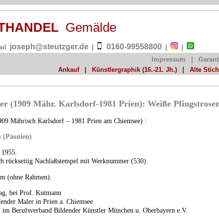
NSTHANDEL
Gemälde
joseph@steutzger.de
0160-99558800
ail
|
|
|
Impressum
|
Garant
Ankauf
|
Künstlergraphik (16.-21. Jh.)
|
Alte Stic
r (1909 Mähr. Karlsdorf-1981 Prien): Weiße Pfingstrose
09 Mährisch Karlsdorf – 1981 Prien am Chiemsee) :
n (Päonien)
 1955.
och rückseitig Nachlaßstempel mit Werknummer (530).
cm (ohne Rahmen).
ag, bei Prof. Kutmann
fender Maler in Prien a. Chiemsee
d im Berufsverband Bildender Künstler München u. Oberbayern e.V.