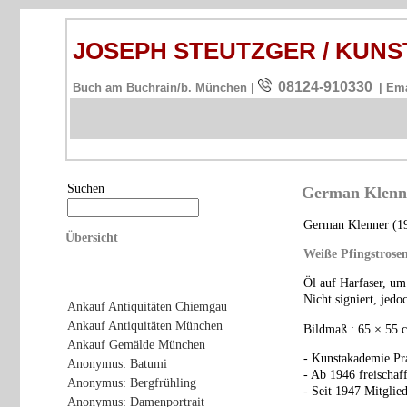
JOSEPH STEUTZGER / KU
08124-910330
Buch am Buchrain/b. München |
| Em
Suchen
German Klenne
German Klenner (19
Übersicht
Weiße Pfingstrose
Öl auf Harfaser, um
Nicht signiert, jed
Ankauf Antiquitäten Chiemgau
Ankauf Antiquitäten München
Bildmaß : 65 × 55 
Ankauf Gemälde München
- Kunstakademie Pr
Anonymus: Batumi
- Ab 1946 freischaf
Anonymus: Bergfrühling
- Seit 1947 Mitglie
Anonymus: Damenportrait