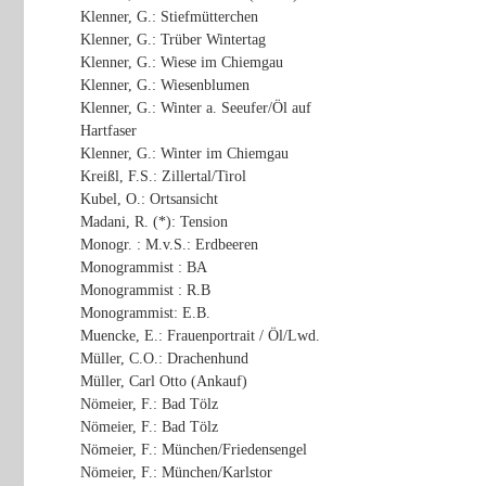
Klenner, G.: Stiefmütterchen
Klenner, G.: Trüber Wintertag
Klenner, G.: Wiese im Chiemgau
Klenner, G.: Wiesenblumen
Klenner, G.: Winter a. Seeufer/Öl auf
Hartfaser
Klenner, G.: Winter im Chiemgau
Kreißl, F.S.: Zillertal/Tirol
Kubel, O.: Ortsansicht
Madani, R. (*): Tension
Monogr. : M.v.S.: Erdbeeren
Monogrammist : BA
Monogrammist : R.B
Monogrammist: E.B.
Muencke, E.: Frauenportrait / Öl/Lwd.
Müller, C.O.: Drachenhund
Müller, Carl Otto (Ankauf)
Nömeier, F.: Bad Tölz
Nömeier, F.: Bad Tölz
Nömeier, F.: München/Friedensengel
Nömeier, F.: München/Karlstor