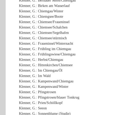
Klenner, G.: Bernauer Moos/Chiemgau
Klenner, G.: Birken am Wasserlauf
Klenner, G.: Chiemgau/Winter
Klenner, G.: Chiemgsee/Boote
Klenner, G.: Chiemsee/Fraueninsel
Klenner, G.: Chiemsee/Schalchen
Klenner, G.: Chiemsee/Segelhafen
Klenner, G.: Chiemsee/stürmisch
Klenner, G.: Fraueninsel/Winternacht
Klenner, G.: Frühling im Chiemgau
Klenner, G.: Frühlingswiese/Chiemgau
Klenner, G.: Herbst/Chiemgau
Klenner, G.: Hittenkirchen/Chiemsee
Klenner, G.: Im Chiemgau/Öl
Klenner, G.: Im Wald
Klenner, G.: Kampenwand/Chiemgau
Klenner, G.: Kampenwand/Winter
Klenner, G.: Pfingstrosen
Klenner, G.: Pfingstrosen/blauer Tonkrug
Klenner, G.: Prien/Schöllkopf
Klenner, G.: Seeon
Klenner, G.: Sonnenblume (Studie)