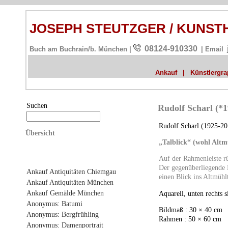
JOSEPH STEUTZGER / KUNS
08124-910330
Buch am Buchrain/b. München |
| Email
Ankauf
|
Künstlergrap
Suchen
Rudolf Scharl (*
Rudolf Scharl (1925-20
Übersicht
„Talblick“ (wohl Altm
Auf der Rahmenleiste rü
Der gegenüberliegende 
Ankauf Antiquitäten Chiemgau
einen Blick ins Altmühlt
Ankauf Antiquitäten München
Ankauf Gemälde München
Aquarell, unten rechts s
Anonymus: Batumi
Bildmaß : 30 × 40 cm
Anonymus: Bergfrühling
Rahmen : 50 × 60 cm
Anonymus: Damenportrait