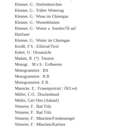
Klenner, G.: Stiefmütterchen
Klenner, G.: Trüber Wintertag
Klenner, G.: Wiese im Chiemgau
Klenner, G.: Wiesenblumen
Klenner, G.: Winter a. Seeufer/Öl auf
Hartfaser
Klenner, G.: Winter im Chiemgau
Kreißl, F.S.: Zillertal/Tirol
Kubel, O.: Ortsansicht
Madani, R. (*): Tension
Monogr. : M.v.S.: Erdbeeren
Monogrammist : BA
Monogrammist : R.B
Monogrammist: E.B.
Muencke, E.: Frauenportrait / Öl/Lwd.
Müller, C.O.: Drachenhund
Müller, Carl Otto (Ankauf)
Nömeier, F.: Bad Tölz
Nömeier, F.: Bad Tölz
Nömeier, F.: München/Friedensengel
Nömeier, F.: München/Karlstor