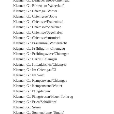
Klenner, G.: Bernauer Moos/Chiemgau
Klenner, G.: Birken am Wasserlauf
Klenner, G.: Chiemgau/Winter
Klenner, G.: Chiemgsee/Boote
Klenner, G.: Chiemsee/Fraueninsel
Klenner, G.: Chiemsee/Schalchen
Klenner, G.: Chiemsee/Segelhafen
Klenner, G.: Chiemsee/stürmisch
Klenner, G.: Fraueninsel/Winternacht
Klenner, G.: Frühling im Chiemgau
Klenner, G.: Frühlingswiese/Chiemgau
Klenner, G.: Herbst/Chiemgau
Klenner, G.: Hittenkirchen/Chiemsee
Klenner, G.: Im Chiemgau/Öl
Klenner, G.: Im Wald
Klenner, G.: Kampenwand/Chiemgau
Klenner, G.: Kampenwand/Winter
Klenner, G.: Pfingstrosen
Klenner, G.: Pfingstrosen/blauer Tonkrug
Klenner, G.: Prien/Schöllkopf
Klenner, G.: Seeon
Klenner, G.: Sonnenblume (Studie)