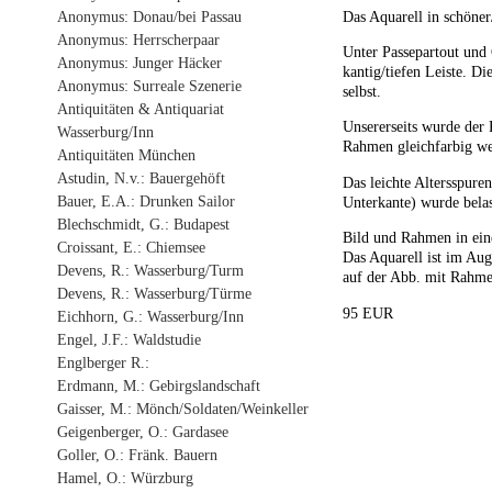
Anonymus: Donau/bei Passau
Das Aquarell in schöner
Anonymus: Herrscherpaar
Unter Passepartout und 
Anonymus: Junger Häcker
kantig/tiefen Leiste. D
Anonymus: Surreale Szenerie
selbst.
Antiquitäten & Antiquariat
Unsererseits wurde der 
Wasserburg/Inn
Rahmen gleichfarbig we
Antiquitäten München
Astudin, N.v.: Bauergehöft
Das leichte Altersspure
Bauer, E.A.: Drunken Sailor
Unterkante) wurde bela
Blechschmidt, G.: Budapest
Bild und Rahmen in ein
Croissant, E.: Chiemsee
Das Aquarell ist im Aug
Devens, R.: Wasserburg/Turm
auf der Abb. mit Rahmen
Devens, R.: Wasserburg/Türme
95 EUR
Eichhorn, G.: Wasserburg/Inn
Engel, J.F.: Waldstudie
Englberger R.:
Erdmann, M.: Gebirgslandschaft
Gaisser, M.: Mönch/Soldaten/Weinkeller
Geigenberger, O.: Gardasee
Goller, O.: Fränk. Bauern
Hamel, O.: Würzburg