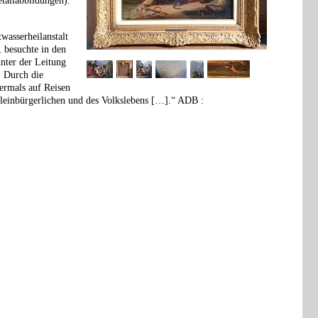
etailabbildungen).
wasserheilanstalt
, besuchte in den
nter der Leitung
. Durch die
bermals auf Reisen
kleinbürgerlichen und des Volkslebens […].“
ADB
: