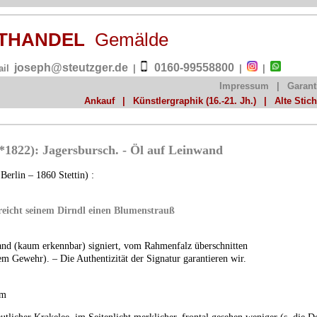
NSTHANDEL
Gemälde
joseph@steutzger.de
0160-99558800
ail
|
|
|
Impressum
|
Garant
Ankauf
|
Künstlergraphik (16.-21. Jh.)
|
Alte Stic
*1822): Jagersbursch. - Öl auf Leinwand
Berlin – 1860 Stettin) :
reicht seinem Dirndl einen Blumenstrauß
and (kaum erkennbar) signiert, vom Rahmenfalz überschnitten
dem Gewehr). – Die Authentizität der Signatur garantieren wir.
cm