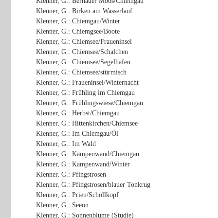
Klenner, G.: Bernauer Moos/Chiemgau
Klenner, G.: Birken am Wasserlauf
Klenner, G.: Chiemgau/Winter
Klenner, G.: Chiemgsee/Boote
Klenner, G.: Chiemsee/Fraueninsel
Klenner, G.: Chiemsee/Schalchen
Klenner, G.: Chiemsee/Segelhafen
Klenner, G.: Chiemsee/stürmisch
Klenner, G.: Fraueninsel/Winternacht
Klenner, G.: Frühling im Chiemgau
Klenner, G.: Frühlingswiese/Chiemgau
Klenner, G.: Herbst/Chiemgau
Klenner, G.: Hittenkirchen/Chiemsee
Klenner, G.: Im Chiemgau/Öl
Klenner, G.: Im Wald
Klenner, G.: Kampenwand/Chiemgau
Klenner, G.: Kampenwand/Winter
Klenner, G.: Pfingstrosen
Klenner, G.: Pfingstrosen/blauer Tonkrug
Klenner, G.: Prien/Schöllkopf
Klenner, G.: Seeon
Klenner, G.: Sonnenblume (Studie)