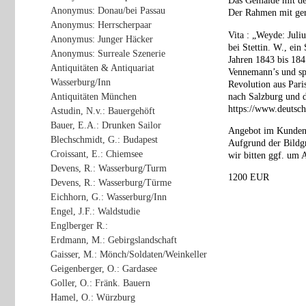
Das Gemälde mit deu
Anonymus: Donau/bei Passau
Der Rahmen mit ger
Anonymus: Herrscherpaar
Vita : „Weyde: Juli
Anonymus: Junger Häcker
bei Stettin. W., ein
Anonymus: Surreale Szenerie
Jahren 1843 bis 184
Antiquitäten & Antiquariat
Vennemann’s und spä
Wasserburg/Inn
Revolution aus Pari
Antiquitäten München
nach Salzburg und d
https://www.deutsc
Astudin, N.v.: Bauergehöft
Bauer, E.A.: Drunken Sailor
Angebot im Kunden
Blechschmidt, G.: Budapest
Aufgrund der Bildgr
Croissant, E.: Chiemsee
wir bitten ggf. um 
Devens, R.: Wasserburg/Turm
1200 EUR
Devens, R.: Wasserburg/Türme
Eichhorn, G.: Wasserburg/Inn
Engel, J.F.: Waldstudie
Englberger R.:
Erdmann, M.: Gebirgslandschaft
Gaisser, M.: Mönch/Soldaten/Weinkeller
Geigenberger, O.: Gardasee
Goller, O.: Fränk. Bauern
Hamel, O.: Würzburg