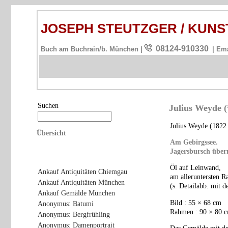
JOSEPH STEUTZGER / KU
08124-910330
Buch am Buchrain/b. München |
| Em
Suchen
Julius Weyde (
Julius Weyde (1822 
Übersicht
Am Gebirgssee.
Jagersbursch über
Öl auf Leinwand,
Ankauf Antiquitäten Chiemgau
am alleruntersten R
Ankauf Antiquitäten München
(s. Detailabb. mit 
Ankauf Gemälde München
Bild : 55 × 68 cm
Anonymus: Batumi
Rahmen : 90 × 80 
Anonymus: Bergfrühling
Anonymus: Damenportrait