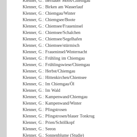
Klenner, G.: Bernauer Moos/Chiemgau
Klenner, G.: Birken am Wasserlauf
Klenner, G.: Chiemgau/Winter
Klenner, G.: Chiemgsee/Boote
Klenner, G.: Chiemsee/Fraueninsel
Klenner, G.: Chiemsee/Schalchen
Klenner, G.: Chiemsee/Segelhafen
Klenner, G.: Chiemsee/stürmisch
Klenner, G.: Fraueninsel/Winternacht
Klenner, G.: Frühling im Chiemgau
Klenner, G.: Frühlingswiese/Chiemgau
Klenner, G.: Herbst/Chiemgau
Klenner, G.: Hittenkirchen/Chiemsee
Klenner, G.: Im Chiemgau/Öl
Klenner, G.: Im Wald
Klenner, G.: Kampenwand/Chiemgau
Klenner, G.: Kampenwand/Winter
Klenner, G.: Pfingstrosen
Klenner, G.: Pfingstrosen/blauer Tonkrug
Klenner, G.: Prien/Schöllkopf
Klenner, G.: Seeon
Klenner, G.: Sonnenblume (Studie)