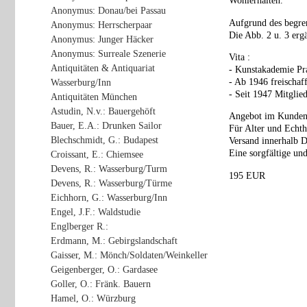
Wohlerhalten.
Anonymus: Donau/bei Passau
Aufgrund des begren
Anonymus: Herrscherpaar
Die Abb. 2 u. 3 erg
Anonymus: Junger Häcker
Anonymus: Surreale Szenerie
Vita :
Antiquitäten & Antiquariat
- Kunstakademie Pr
- Ab 1946 freischaf
Wasserburg/Inn
- Seit 1947 Mitgli
Antiquitäten München
Astudin, N.v.: Bauergehöft
Angebot im Kunden
Bauer, E.A.: Drunken Sailor
Für Alter und Echth
Blechschmidt, G.: Budapest
Versand innerhalb D
Eine sorgfältige und
Croissant, E.: Chiemsee
Devens, R.: Wasserburg/Turm
195 EUR
Devens, R.: Wasserburg/Türme
Eichhorn, G.: Wasserburg/Inn
Engel, J.F.: Waldstudie
Englberger R.:
Erdmann, M.: Gebirgslandschaft
Gaisser, M.: Mönch/Soldaten/Weinkeller
Geigenberger, O.: Gardasee
Goller, O.: Fränk. Bauern
Hamel, O.: Würzburg