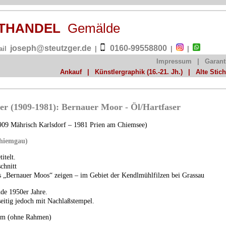
NSTHANDEL
Gemälde
joseph@steutzger.de
0160-99558800
ail
|
|
|
Impressum
|
Garant
Ankauf
|
Künstlergraphik (16.-21. Jh.)
|
Alte Stic
r (1909-1981): Bernauer Moor - Öl/Hartfaser
09 Mährisch Karlsdorf – 1981 Prien am Chiemsee)
hiemgau)
itelt.
chnitt
s „Bernauer Moos“ zeigen – im Gebiet der Kendlmühlfilzen bei Grassau
nde 1950er Jahre.
seitig jedoch mit Nachlaßstempel.
 cm (ohne Rahmen)