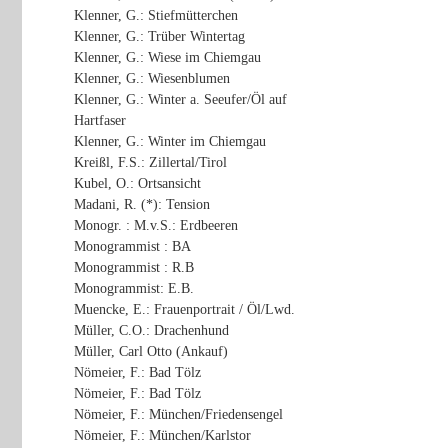
Klenner, G.: Stiefmütterchen
Klenner, G.: Trüber Wintertag
Klenner, G.: Wiese im Chiemgau
Klenner, G.: Wiesenblumen
Klenner, G.: Winter a. Seeufer/Öl auf
Hartfaser
Klenner, G.: Winter im Chiemgau
Kreißl, F.S.: Zillertal/Tirol
Kubel, O.: Ortsansicht
Madani, R. (*): Tension
Monogr. : M.v.S.: Erdbeeren
Monogrammist : BA
Monogrammist : R.B
Monogrammist: E.B.
Muencke, E.: Frauenportrait / Öl/Lwd.
Müller, C.O.: Drachenhund
Müller, Carl Otto (Ankauf)
Nömeier, F.: Bad Tölz
Nömeier, F.: Bad Tölz
Nömeier, F.: München/Friedensengel
Nömeier, F.: München/Karlstor