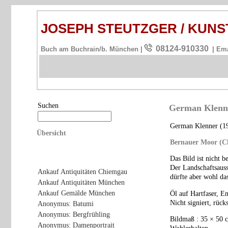
JOSEPH STEUTZGER / KU
08124-910330
Buch am Buchrain/b. München |
| Em
Suchen
German Klenne
German Klenner (19
Übersicht
Bernauer Moor (C
Das Bild ist nicht bet
Der Landschaftsauss
Ankauf Antiquitäten Chiemgau
dürfte aber wohl da
Ankauf Antiquitäten München
Ankauf Gemälde München
Öl auf Hartfaser, E
Nicht signiert, rück
Anonymus: Batumi
Anonymus: Bergfrühling
Bildmaß : 35 × 50
Anonymus: Damenportrait