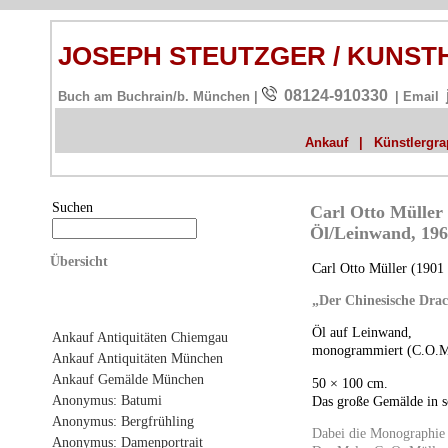
JOSEPH STEUTZGER / KUNS
08124-910330
Buch am Buchrain/b. München |
| Email
Ankauf
|
Künstlergrap
Suchen
Carl Otto Müller
Öl/Leinwand, 19
Übersicht
Carl Otto Müller (1901
„Der Chinesische Dra
Öl auf Leinwand,
Ankauf Antiquitäten Chiemgau
monogrammiert (C.O.M.)
Ankauf Antiquitäten München
Ankauf Gemälde München
50 × 100 cm.
Anonymus: Batumi
Das große Gemälde in s
Anonymus: Bergfrühling
Dabei die Monographie 
Anonymus: Damenportrait