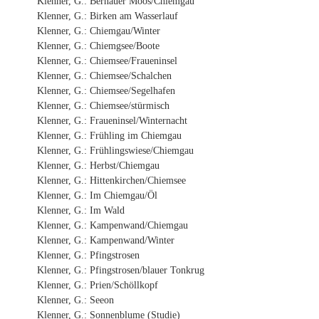
Klenner, G.: Bernauer Moos/Chiemgau
Klenner, G.: Birken am Wasserlauf
Klenner, G.: Chiemgau/Winter
Klenner, G.: Chiemgsee/Boote
Klenner, G.: Chiemsee/Fraueninsel
Klenner, G.: Chiemsee/Schalchen
Klenner, G.: Chiemsee/Segelhafen
Klenner, G.: Chiemsee/stürmisch
Klenner, G.: Fraueninsel/Winternacht
Klenner, G.: Frühling im Chiemgau
Klenner, G.: Frühlingswiese/Chiemgau
Klenner, G.: Herbst/Chiemgau
Klenner, G.: Hittenkirchen/Chiemsee
Klenner, G.: Im Chiemgau/Öl
Klenner, G.: Im Wald
Klenner, G.: Kampenwand/Chiemgau
Klenner, G.: Kampenwand/Winter
Klenner, G.: Pfingstrosen
Klenner, G.: Pfingstrosen/blauer Tonkrug
Klenner, G.: Prien/Schöllkopf
Klenner, G.: Seeon
Klenner, G.: Sonnenblume (Studie)