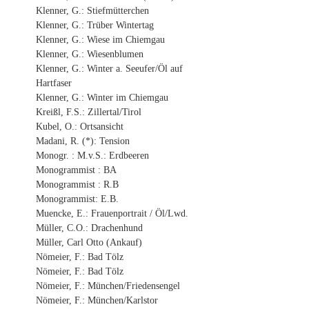
Klenner, G.: Stiefmütterchen
Klenner, G.: Trüber Wintertag
Klenner, G.: Wiese im Chiemgau
Klenner, G.: Wiesenblumen
Klenner, G.: Winter a. Seeufer/Öl auf
Hartfaser
Klenner, G.: Winter im Chiemgau
Kreißl, F.S.: Zillertal/Tirol
Kubel, O.: Ortsansicht
Madani, R. (*): Tension
Monogr. : M.v.S.: Erdbeeren
Monogrammist : BA
Monogrammist : R.B
Monogrammist: E.B.
Muencke, E.: Frauenportrait / Öl/Lwd.
Müller, C.O.: Drachenhund
Müller, Carl Otto (Ankauf)
Nömeier, F.: Bad Tölz
Nömeier, F.: Bad Tölz
Nömeier, F.: München/Friedensengel
Nömeier, F.: München/Karlstor