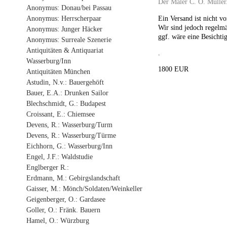
Der Maler C. O. Müller.
Anonymus: Donau/bei Passau
Anonymus: Herrscherpaar
Ein Versand ist nicht v
Wir sind jedoch regelm
Anonymus: Junger Häcker
ggf. wäre eine Besichtig
Anonymus: Surreale Szenerie
Antiquitäten & Antiquariat
.
Wasserburg/Inn
1800 EUR
Antiquitäten München
Astudin, N.v.: Bauergehöft
Bauer, E.A.: Drunken Sailor
Blechschmidt, G.: Budapest
Croissant, E.: Chiemsee
Devens, R.: Wasserburg/Turm
Devens, R.: Wasserburg/Türme
Eichhorn, G.: Wasserburg/Inn
Engel, J.F.: Waldstudie
Englberger R.:
Erdmann, M.: Gebirgslandschaft
Gaisser, M.: Mönch/Soldaten/Weinkeller
Geigenberger, O.: Gardasee
Goller, O.: Fränk. Bauern
Hamel, O.: Würzburg