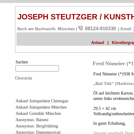
JOSEPH STEUTZGER / KUNS
08124-910330
Buch am Buchrain/b. München |
| Email
Ankauf
|
Künstlergrap
Suchen
Fred Nömeier (*1
Fred Nömeier (*1938 M
Übersicht
„Bad Tölz“ (Marktstr
Öl auf leichtem Karton,
unten links ortsbezeichn
Ankauf Antiquitäten Chiemgau
Ankauf Antiquitäten München
29,5 × 42 cm.
Ankauf Gemälde München
Vollrandig/unbeschnitte
Anonymus: Batumi
In guter Erhaltung,
Anonymus: Bergfrühling
Anonymus: Damenportrait
Versand innerhalb Deuts