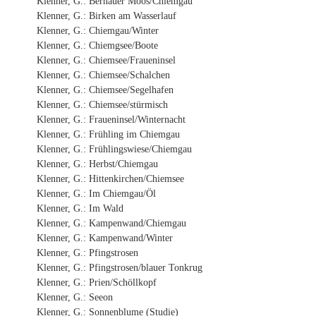
Klenner, G.: Bernauer Moos/Chiemgau
Klenner, G.: Birken am Wasserlauf
Klenner, G.: Chiemgau/Winter
Klenner, G.: Chiemgsee/Boote
Klenner, G.: Chiemsee/Fraueninsel
Klenner, G.: Chiemsee/Schalchen
Klenner, G.: Chiemsee/Segelhafen
Klenner, G.: Chiemsee/stürmisch
Klenner, G.: Fraueninsel/Winternacht
Klenner, G.: Frühling im Chiemgau
Klenner, G.: Frühlingswiese/Chiemgau
Klenner, G.: Herbst/Chiemgau
Klenner, G.: Hittenkirchen/Chiemsee
Klenner, G.: Im Chiemgau/Öl
Klenner, G.: Im Wald
Klenner, G.: Kampenwand/Chiemgau
Klenner, G.: Kampenwand/Winter
Klenner, G.: Pfingstrosen
Klenner, G.: Pfingstrosen/blauer Tonkrug
Klenner, G.: Prien/Schöllkopf
Klenner, G.: Seeon
Klenner, G.: Sonnenblume (Studie)