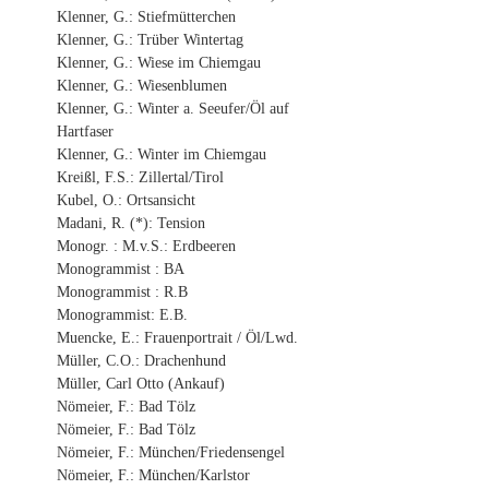
Klenner, G.: Stiefmütterchen
Klenner, G.: Trüber Wintertag
Klenner, G.: Wiese im Chiemgau
Klenner, G.: Wiesenblumen
Klenner, G.: Winter a. Seeufer/Öl auf
Hartfaser
Klenner, G.: Winter im Chiemgau
Kreißl, F.S.: Zillertal/Tirol
Kubel, O.: Ortsansicht
Madani, R. (*): Tension
Monogr. : M.v.S.: Erdbeeren
Monogrammist : BA
Monogrammist : R.B
Monogrammist: E.B.
Muencke, E.: Frauenportrait / Öl/Lwd.
Müller, C.O.: Drachenhund
Müller, Carl Otto (Ankauf)
Nömeier, F.: Bad Tölz
Nömeier, F.: Bad Tölz
Nömeier, F.: München/Friedensengel
Nömeier, F.: München/Karlstor