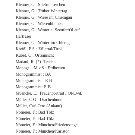
Klenner, G.: Stiefmütterchen
Klenner, G.: Trüber Wintertag
Klenner, G.: Wiese im Chiemgau
Klenner, G.: Wiesenblumen
Klenner, G.: Winter a. Seeufer/Öl auf
Hartfaser
Klenner, G.: Winter im Chiemgau
Kreißl, F.S.: Zillertal/Tirol
Kubel, O.: Ortsansicht
Madani, R. (*): Tension
Monogr. : M.v.S.: Erdbeeren
Monogrammist : BA
Monogrammist : R.B
Monogrammist: E.B.
Muencke, E.: Frauenportrait / Öl/Lwd.
Müller, C.O.: Drachenhund
Müller, Carl Otto (Ankauf)
Nömeier, F.: Bad Tölz
Nömeier, F.: Bad Tölz
Nömeier, F.: München/Friedensengel
Nömeier, F.: München/Karlstor