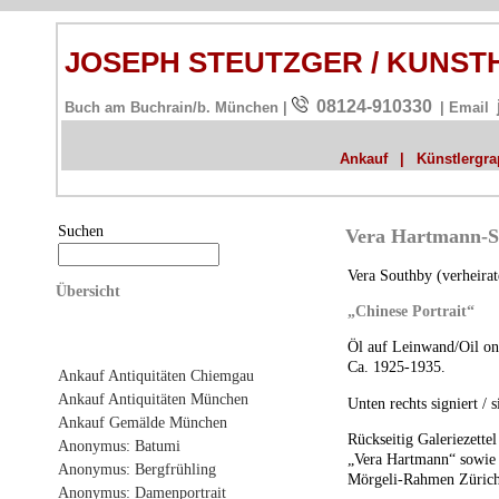
JOSEPH STEUTZGER / KUNS
08124-910330
Buch am Buchrain/b. München |
| Email
Ankauf
|
Künstlergrap
Suchen
Vera Hartmann-So
Vera Southby (verheira
Übersicht
„Chinese Portrait“
Öl auf Leinwand/Oil on
Ca. 1925-1935.
Ankauf Antiquitäten Chiemgau
Ankauf Antiquitäten München
Unten rechts signiert / 
Ankauf Gemälde München
Rückseitig Galeriezett
Anonymus: Batumi
„Vera Hartmann“ sowie 
Anonymus: Bergfrühling
Mörgeli-Rahmen Zürich
Anonymus: Damenportrait