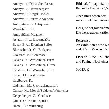
Anonymus: Donau/bei Passau
Bildmaß / Image size : 
Rahmen / Frame : 73,5 
Anonymus: Herrscherpaar
Anonymus: Junger Häcker
Oben links neben dem K
Anonymus: Surreale Szenerie
sonst in schöner, unber
Antiquitäten & Antiquariat
Der gute Vergolderahmen
Wasserburg/Inn
Die weiß/grauen Partien
Antiquitäten München
Astudin, N.v.: Bauergehöft
Referenz :
Bauer, E.A.: Drunken Sailor
An exhibition of the wo
and 50’s) : Monday Oct
Blechschmidt, G.: Budapest
Croissant, E.: Chiemsee
Etwa ab 1925/1927 lebte
Devens, R.: Wasserburg/Turm
und Peking. Nach einer
Devens, R.: Wasserburg/Türme
650 EUR
Eichhorn, G.: Wasserburg/Inn
Engel, J.F.: Waldstudie
Englberger R.:
Erdmann, M.: Gebirgslandschaft
Gaisser, M.: Mönch/Soldaten/Weinkeller
Geigenberger, O.: Gardasee
Goller, O.: Fränk. Bauern
Hamel, O.: Würzburg