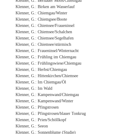
Klenner, G.: Bernauer Moos/Chiemgau
Klenner, G.: Birken am Wasserlauf
Klenner, G.: Chiemgau/Winter
Klenner, G.: Chiemgsee/Boote
Klenner, G.: Chiemsee/Fraueninsel
Klenner, G.: Chiemsee/Schalchen
Klenner, G.: Chiemsee/Segelhafen
Klenner, G.: Chiemsee/stürmisch
Klenner, G.: Fraueninsel/Winternacht
Klenner, G.: Frühling im Chiemgau
Klenner, G.: Frühlingswiese/Chiemgau
Klenner, G.: Herbst/Chiemgau
Klenner, G.: Hittenkirchen/Chiemsee
Klenner, G.: Im Chiemgau/Öl
Klenner, G.: Im Wald
Klenner, G.: Kampenwand/Chiemgau
Klenner, G.: Kampenwand/Winter
Klenner, G.: Pfingstrosen
Klenner, G.: Pfingstrosen/blauer Tonkrug
Klenner, G.: Prien/Schöllkopf
Klenner, G.: Seeon
Klenner, G.: Sonnenblume (Studie)