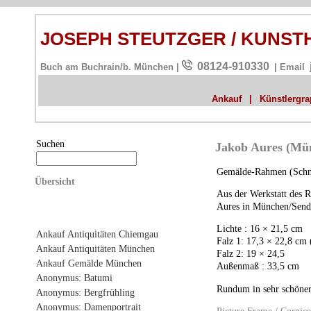
JOSEPH STEUTZGER / KUNS
08124-910330
Buch am Buchrain/b. München |
| Email
Ankauf
|
Künstlergrap
Suchen
Jakob Aures (Mü
Gemälde-Rahmen (Schni
Übersicht
Aus der Werkstatt des 
Aures in München/Send
Lichte : 16 × 21,5 cm
Ankauf Antiquitäten Chiemgau
Falz 1: 17,3 × 22,8 c
Ankauf Antiquitäten München
Falz 2: 19 × 24,5
Ankauf Gemälde München
Außenmaß : 33,5 cm
Anonymus: Batumi
Rundum in sehr schöner
Anonymus: Bergfrühling
Anonymus: Damenportrait