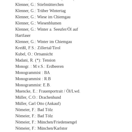
Klenner, G.: Stiefmütterchen
Klenner, G.: Trüber Wintertag
Klenner, G.: Wiese im Chiemgau
Klenner, G.: Wiesenblumen
Klenner, G.: Winter a. Seeufer/Öl auf
Hartfaser
Klenner, G.: Winter im Chiemgau
Kreißl, F.S.: Zillertal/Tirol
Kubel, O.: Ortsansicht
Madani, R. (*): Tension
Monogr. : M.v.S.: Erdbeeren
Monogrammist : BA
Monogrammist : R.B
Monogrammist: E.B.
Muencke, E.: Frauenportrait / Öl/Lwd.
Müller, C.O.: Drachenhund
Müller, Carl Otto (Ankauf)
Nömeier, F.: Bad Tölz
Nömeier, F.: Bad Tölz
Nömeier, F.: München/Friedensengel
Nömeier, F.: München/Karlstor