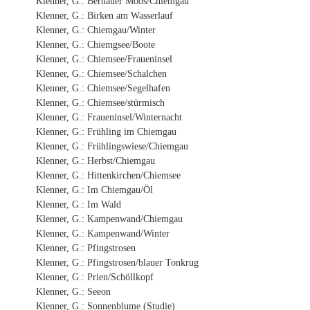
Klenner, G.: Bernauer Moos/Chiemgau
Klenner, G.: Birken am Wasserlauf
Klenner, G.: Chiemgau/Winter
Klenner, G.: Chiemgsee/Boote
Klenner, G.: Chiemsee/Fraueninsel
Klenner, G.: Chiemsee/Schalchen
Klenner, G.: Chiemsee/Segelhafen
Klenner, G.: Chiemsee/stürmisch
Klenner, G.: Fraueninsel/Winternacht
Klenner, G.: Frühling im Chiemgau
Klenner, G.: Frühlingswiese/Chiemgau
Klenner, G.: Herbst/Chiemgau
Klenner, G.: Hittenkirchen/Chiemsee
Klenner, G.: Im Chiemgau/Öl
Klenner, G.: Im Wald
Klenner, G.: Kampenwand/Chiemgau
Klenner, G.: Kampenwand/Winter
Klenner, G.: Pfingstrosen
Klenner, G.: Pfingstrosen/blauer Tonkrug
Klenner, G.: Prien/Schöllkopf
Klenner, G.: Seeon
Klenner, G.: Sonnenblume (Studie)