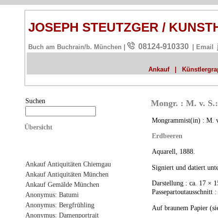
JOSEPH STEUTZGER / KUNS
08124-910330
Buch am Buchrain/b. München |
| Email
Ankauf
|
Künstlergrap
Suchen
Mongr. : M. v. S.
Mongrammist(in) : M. v
Übersicht
Erdbeeren
Aquarell, 1888.
Ankauf Antiquitäten Chiemgau
Signiert und datiert unt
Ankauf Antiquitäten München
Darstellung : ca. 17 × 
Ankauf Gemälde München
Passepartoutausschnitt 
Anonymus: Batumi
Anonymus: Bergfrühling
Auf braunem Papier (si
Anonymus: Damenportrait