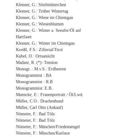
Klenner, G.: Stiefmütterchen
Klenner, G.: Trüber Wintertag
Klenner, G.: Wiese im Chiemgau
Klenner, G.: Wiesenblumen
Klenner, G.: Winter a. Seeufer/Öl auf
Hartfaser
Klenner, G.: Winter im Chiemgau
Kreißl, F.S.: Zillertal/Tirol
Kubel, O.: Ortsansicht
Madani, R. (*): Tension
Monogr. : M.v.S.: Erdbeeren
Monogrammist : BA
Monogrammist : R.B
Monogrammist: E.B.
Muencke, E.: Frauenportrait / Öl/Lwd.
Müller, C.O.: Drachenhund
Müller, Carl Otto (Ankauf)
Nömeier, F.: Bad Tölz
Nömeier, F.: Bad Tölz
Nömeier, F.: München/Friedensengel
Nömeier, F.: München/Karlstor