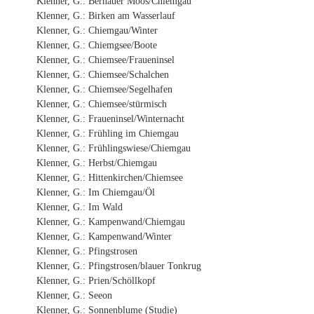
Klenner, G.: Bernauer Moos/Chiemgau
Klenner, G.: Birken am Wasserlauf
Klenner, G.: Chiemgau/Winter
Klenner, G.: Chiemgsee/Boote
Klenner, G.: Chiemsee/Fraueninsel
Klenner, G.: Chiemsee/Schalchen
Klenner, G.: Chiemsee/Segelhafen
Klenner, G.: Chiemsee/stürmisch
Klenner, G.: Fraueninsel/Winternacht
Klenner, G.: Frühling im Chiemgau
Klenner, G.: Frühlingswiese/Chiemgau
Klenner, G.: Herbst/Chiemgau
Klenner, G.: Hittenkirchen/Chiemsee
Klenner, G.: Im Chiemgau/Öl
Klenner, G.: Im Wald
Klenner, G.: Kampenwand/Chiemgau
Klenner, G.: Kampenwand/Winter
Klenner, G.: Pfingstrosen
Klenner, G.: Pfingstrosen/blauer Tonkrug
Klenner, G.: Prien/Schöllkopf
Klenner, G.: Seeon
Klenner, G.: Sonnenblume (Studie)