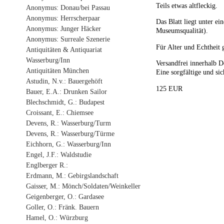
Teils etwas altfleckig.
Anonymus: Donau/bei Passau
Anonymus: Herrscherpaar
Das Blatt liegt unter ei
Anonymus: Junger Häcker
Museumsqualität).
Anonymus: Surreale Szenerie
Für Alter und Echtheit 
Antiquitäten & Antiquariat
Wasserburg/Inn
Versandfrei innerhalb D
Antiquitäten München
Eine sorgfältige und sic
Astudin, N.v.: Bauergehöft
125 EUR
Bauer, E.A.: Drunken Sailor
Blechschmidt, G.: Budapest
Croissant, E.: Chiemsee
Devens, R.: Wasserburg/Turm
Devens, R.: Wasserburg/Türme
Eichhorn, G.: Wasserburg/Inn
Engel, J.F.: Waldstudie
Englberger R.:
Erdmann, M.: Gebirgslandschaft
Gaisser, M.: Mönch/Soldaten/Weinkeller
Geigenberger, O.: Gardasee
Goller, O.: Fränk. Bauern
Hamel, O.: Würzburg