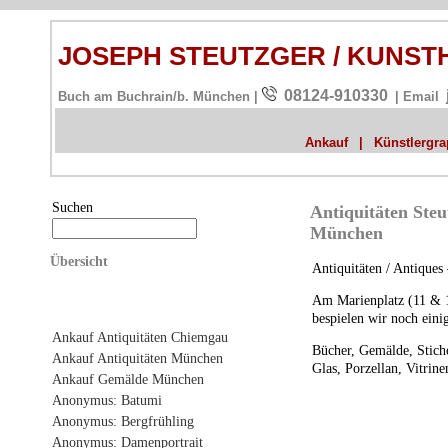
JOSEPH STEUTZGER / KUNS
08124-910330
Buch am Buchrain/b. München |
| Email
Ankauf
|
Künstlergrap
Suchen
Antiquitäten Ste
München
Übersicht
Antiquitäten / Antique
Am Marienplatz (11 & 
bespielen wir noch einig
Ankauf Antiquitäten Chiemgau
Bücher, Gemälde, Stich
Ankauf Antiquitäten München
Glas, Porzellan, Vitrin
Ankauf Gemälde München
Anonymus: Batumi
Anonymus: Bergfrühling
Anonymus: Damenportrait