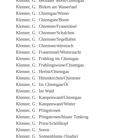
Klenner, G.: Bernauer Moos/Chiemgau
Klenner, G.: Birken am Wasserlauf
Klenner, G.: Chiemgau/Winter
Klenner, G.: Chiemgsee/Boote
Klenner, G.: Chiemsee/Fraueninsel
Klenner, G.: Chiemsee/Schalchen
Klenner, G.: Chiemsee/Segelhafen
Klenner, G.: Chiemsee/stürmisch
Klenner, G.: Fraueninsel/Winternacht
Klenner, G.: Frühling im Chiemgau
Klenner, G.: Frühlingswiese/Chiemgau
Klenner, G.: Herbst/Chiemgau
Klenner, G.: Hittenkirchen/Chiemsee
Klenner, G.: Im Chiemgau/Öl
Klenner, G.: Im Wald
Klenner, G.: Kampenwand/Chiemgau
Klenner, G.: Kampenwand/Winter
Klenner, G.: Pfingstrosen
Klenner, G.: Pfingstrosen/blauer Tonkrug
Klenner, G.: Prien/Schöllkopf
Klenner, G.: Seeon
Klenner, G.: Sonnenblume (Studie)