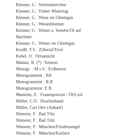
Klenner, G.: Stiefmütterchen
Klenner, G.: Trüber Wintertag
Klenner, G.: Wiese im Chiemgau
Klenner, G.: Wiesenblumen
Klenner, G.: Winter a. Seeufer/Öl auf
Hartfaser
Klenner, G.: Winter im Chiemgau
Kreißl, F.S.: Zillertal/Tirol
Kubel, O.: Ortsansicht
Madani, R. (*): Tension
Monogr. : M.v.S.: Erdbeeren
Monogrammist : BA
Monogrammist : R.B
Monogrammist: E.B.
Muencke, E.: Frauenportrait / Öl/Lwd.
Müller, C.O.: Drachenhund
Müller, Carl Otto (Ankauf)
Nömeier, F.: Bad Tölz
Nömeier, F.: Bad Tölz
Nömeier, F.: München/Friedensengel
Nömeier, F.: München/Karlstor