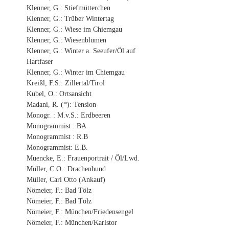
Klenner, G.: Stiefmütterchen
Klenner, G.: Trüber Wintertag
Klenner, G.: Wiese im Chiemgau
Klenner, G.: Wiesenblumen
Klenner, G.: Winter a. Seeufer/Öl auf
Hartfaser
Klenner, G.: Winter im Chiemgau
Kreißl, F.S.: Zillertal/Tirol
Kubel, O.: Ortsansicht
Madani, R. (*): Tension
Monogr. : M.v.S.: Erdbeeren
Monogrammist : BA
Monogrammist : R.B
Monogrammist: E.B.
Muencke, E.: Frauenportrait / Öl/Lwd.
Müller, C.O.: Drachenhund
Müller, Carl Otto (Ankauf)
Nömeier, F.: Bad Tölz
Nömeier, F.: Bad Tölz
Nömeier, F.: München/Friedensengel
Nömeier, F.: München/Karlstor