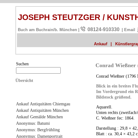
JOSEPH STEUTZGER / KUNS
08124-910330
Buch am Buchrain/b. München |
| Email
Ankauf
|
Künstlergrap
Suchen
Conrad Wießner (1
Conrad Wießner (1796 
Übersicht
Blick in ein breites Flu
Im Vordergrund ein Re
Bildstock grüßend.
Ankauf Antiquitäten Chiemgau
Aquarell.
Ankauf Antiquitäten München
Unten rechts (zweifach/n
Ankauf Gemälde München
C. Wießner fec: 1864.
Anonymus: Batumi
Darstellung : 29,8 × 42
Anonymus: Bergfrühling
Blatt : ca. 30,4 × 43,2 
Anonymus: Damenportrait