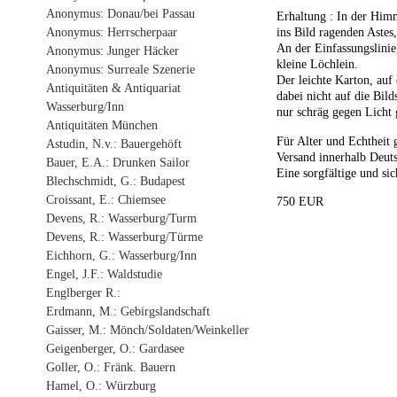
Anonymus: Donau/bei Passau
Erhaltung : In der Himm
Anonymus: Herrscherpaar
ins Bild ragenden Astes,
An der Einfassungslini
Anonymus: Junger Häcker
kleine Löchlein.
Anonymus: Surreale Szenerie
Der leichte Karton, auf 
Antiquitäten & Antiquariat
dabei nicht auf die Bil
Wasserburg/Inn
nur schräg gegen Licht 
Antiquitäten München
Für Alter und Echtheit 
Astudin, N.v.: Bauergehöft
Versand innerhalb Deuts
Bauer, E.A.: Drunken Sailor
Eine sorgfältige und sic
Blechschmidt, G.: Budapest
Croissant, E.: Chiemsee
750 EUR
Devens, R.: Wasserburg/Turm
Devens, R.: Wasserburg/Türme
Eichhorn, G.: Wasserburg/Inn
Engel, J.F.: Waldstudie
Englberger R.:
Erdmann, M.: Gebirgslandschaft
Gaisser, M.: Mönch/Soldaten/Weinkeller
Geigenberger, O.: Gardasee
Goller, O.: Fränk. Bauern
Hamel, O.: Würzburg