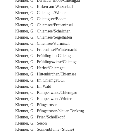
Klenner, G.: Bernauer Moos/Chiemgau
Klenner, G.: Birken am Wasserlauf
Klenner, G.: Chiemgau/Winter
Klenner, G.: Chiemgsee/Boote
Klenner, G.: Chiemsee/Fraueninsel
Klenner, G.: Chiemsee/Schalchen
Klenner, G.: Chiemsee/Segelhafen
Klenner, G.: Chiemsee/stürmisch
Klenner, G.: Fraueninsel/Winternacht
Klenner, G.: Frühling im Chiemgau
Klenner, G.: Frühlingswiese/Chiemgau
Klenner, G.: Herbst/Chiemgau
Klenner, G.: Hittenkirchen/Chiemsee
Klenner, G.: Im Chiemgau/Öl
Klenner, G.: Im Wald
Klenner, G.: Kampenwand/Chiemgau
Klenner, G.: Kampenwand/Winter
Klenner, G.: Pfingstrosen
Klenner, G.: Pfingstrosen/blauer Tonkrug
Klenner, G.: Prien/Schöllkopf
Klenner, G.: Seeon
Klenner, G.: Sonnenblume (Studie)