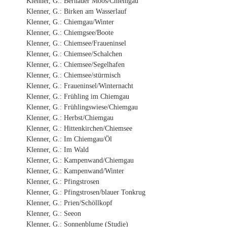
Klenner, G.: Bernauer Moos/Chiemgau
Klenner, G.: Birken am Wasserlauf
Klenner, G.: Chiemgau/Winter
Klenner, G.: Chiemgsee/Boote
Klenner, G.: Chiemsee/Fraueninsel
Klenner, G.: Chiemsee/Schalchen
Klenner, G.: Chiemsee/Segelhafen
Klenner, G.: Chiemsee/stürmisch
Klenner, G.: Fraueninsel/Winternacht
Klenner, G.: Frühling im Chiemgau
Klenner, G.: Frühlingswiese/Chiemgau
Klenner, G.: Herbst/Chiemgau
Klenner, G.: Hittenkirchen/Chiemsee
Klenner, G.: Im Chiemgau/Öl
Klenner, G.: Im Wald
Klenner, G.: Kampenwand/Chiemgau
Klenner, G.: Kampenwand/Winter
Klenner, G.: Pfingstrosen
Klenner, G.: Pfingstrosen/blauer Tonkrug
Klenner, G.: Prien/Schöllkopf
Klenner, G.: Seeon
Klenner, G.: Sonnenblume (Studie)