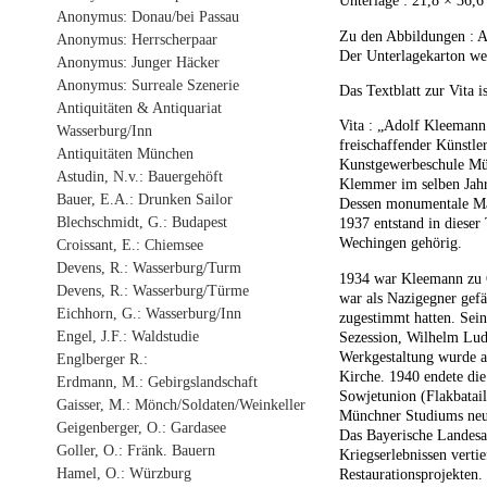
Unterlage : 21,8 × 36,6 
Anonymus: Donau/bei Passau
Zu den Abbildungen : Al
Anonymus: Herrscherpaar
Der Unterlagekarton weis
Anonymus: Junger Häcker
Anonymus: Surreale Szenerie
Das Textblatt zur Vita 
Antiquitäten & Antiquariat
Vita : „Adolf Kleemann
Wasserburg/Inn
freischaffender Künstle
Antiquitäten München
Kunstgewerbeschule Mün
Astudin, N.v.: Bauergehöft
Klemmer im selben Jahr 
Bauer, E.A.: Drunken Sailor
Dessen monumentale Mal
Blechschmidt, G.: Budapest
1937 entstand in dieser
Wechingen gehörig.
Croissant, E.: Chiemsee
Devens, R.: Wasserburg/Turm
1934 war Kleemann zu O
Devens, R.: Wasserburg/Türme
war als Nazigegner gefä
Eichhorn, G.: Wasserburg/Inn
zugestimmt hatten. Sei
Engel, J.F.: Waldstudie
Sezession, Wilhelm Lud
Werkgestaltung wurde 
Englberger R.:
Kirche. 1940 endete die
Erdmann, M.: Gebirgslandschaft
Sowjetunion (Flakbatail
Gaisser, M.: Mönch/Soldaten/Weinkeller
Münchner Studiums neu
Geigenberger, O.: Gardasee
Das Bayerische Landesa
Goller, O.: Fränk. Bauern
Kriegserlebnissen vertie
Hamel, O.: Würzburg
Restaurationsprojekten.