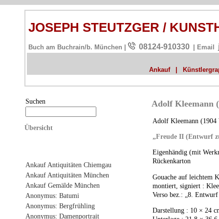
JOSEPH STEUTZGER / KUNS
08124-910330
Buch am Buchrain/b. München |
| Email
Ankauf
|
Künstlergrap
Suchen
Adolf Kleemann 
Adolf Kleemann (1904 W
Übersicht
„Freude II (Entwurf z
Eigenhändig (mit Werkn
Rückenkarton
Ankauf Antiquitäten Chiemgau
Ankauf Antiquitäten München
Gouache auf leichtem K
Ankauf Gemälde München
montiert, signiert : Kl
Verso bez.: „8. Entwurf
Anonymus: Batumi
Anonymus: Bergfrühling
Darstellung : 10 × 24 
Anonymus: Damenportrait