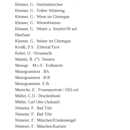
Klenner, G.: Stiefmütterchen
Klenner, G.: Trüber Wintertag
Klenner, G.: Wiese im Chiemgau
Klenner, G.: Wiesenblumen
Klenner, G.: Winter a. Seeufer/Öl auf
Hartfaser
Klenner, G.: Winter im Chiemgau
Kreißl, F.S.: Zillertal/Tirol
Kubel, O.: Ortsansicht
Madani, R. (*): Tension
Monogr. : M.v.S.: Erdbeeren
Monogrammist : BA
Monogrammist : R.B
Monogrammist: E.B.
Muencke, E.: Frauenportrait / Öl/Lwd.
Müller, C.O.: Drachenhund
Müller, Carl Otto (Ankauf)
Nömeier, F.: Bad Tölz
Nömeier, F.: Bad Tölz
Nömeier, F.: München/Friedensengel
Nömeier, F.: München/Karlstor