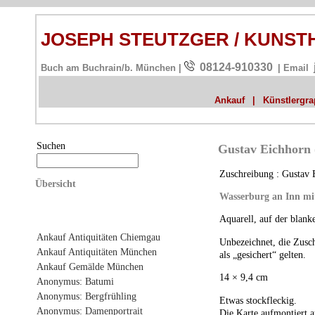
JOSEPH STEUTZGER / KUNS
08124-910330
Buch am Buchrain/b. München |
| Email
Ankauf
|
Künstlergrap
Suchen
Gustav Eichhorn 
Zuschreibung : Gustav 
Übersicht
Wasserburg an Inn mi
Aquarell, auf der blank
Ankauf Antiquitäten Chiemgau
Unbezeichnet, die Zusc
Ankauf Antiquitäten München
als „gesichert“ gelten.
Ankauf Gemälde München
14 × 9,4 cm
Anonymus: Batumi
Anonymus: Bergfrühling
Etwas stockfleckig.
Anonymus: Damenportrait
Die Karte aufmontiert 