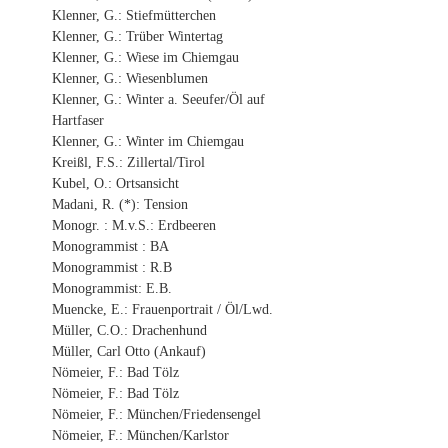
Klenner, G.: Stiefmütterchen
Klenner, G.: Trüber Wintertag
Klenner, G.: Wiese im Chiemgau
Klenner, G.: Wiesenblumen
Klenner, G.: Winter a. Seeufer/Öl auf
Hartfaser
Klenner, G.: Winter im Chiemgau
Kreißl, F.S.: Zillertal/Tirol
Kubel, O.: Ortsansicht
Madani, R. (*): Tension
Monogr. : M.v.S.: Erdbeeren
Monogrammist : BA
Monogrammist : R.B
Monogrammist: E.B.
Muencke, E.: Frauenportrait / Öl/Lwd.
Müller, C.O.: Drachenhund
Müller, Carl Otto (Ankauf)
Nömeier, F.: Bad Tölz
Nömeier, F.: Bad Tölz
Nömeier, F.: München/Friedensengel
Nömeier, F.: München/Karlstor