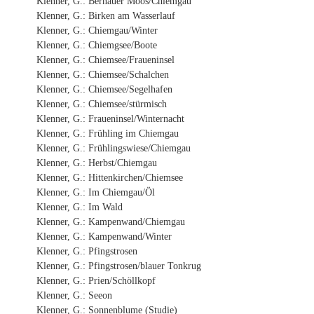
Klenner, G.: Bernauer Moos/Chiemgau
Klenner, G.: Birken am Wasserlauf
Klenner, G.: Chiemgau/Winter
Klenner, G.: Chiemgsee/Boote
Klenner, G.: Chiemsee/Fraueninsel
Klenner, G.: Chiemsee/Schalchen
Klenner, G.: Chiemsee/Segelhafen
Klenner, G.: Chiemsee/stürmisch
Klenner, G.: Fraueninsel/Winternacht
Klenner, G.: Frühling im Chiemgau
Klenner, G.: Frühlingswiese/Chiemgau
Klenner, G.: Herbst/Chiemgau
Klenner, G.: Hittenkirchen/Chiemsee
Klenner, G.: Im Chiemgau/Öl
Klenner, G.: Im Wald
Klenner, G.: Kampenwand/Chiemgau
Klenner, G.: Kampenwand/Winter
Klenner, G.: Pfingstrosen
Klenner, G.: Pfingstrosen/blauer Tonkrug
Klenner, G.: Prien/Schöllkopf
Klenner, G.: Seeon
Klenner, G.: Sonnenblume (Studie)