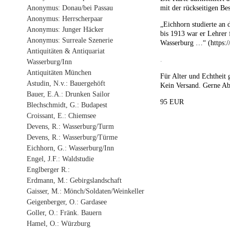
Anonymus: Donau/bei Passau
mit der rückseitigen Be
Anonymus: Herrscherpaar
„Eichhorn studierte an
Anonymus: Junger Häcker
bis 1913 war er Lehrer 
Anonymus: Surreale Szenerie
Wasserburg …“ (https:/
Antiquitäten & Antiquariat
.
Wasserburg/Inn
Antiquitäten München
Für Alter und Echtheit g
Astudin, N.v.: Bauergehöft
Kein Versand. Gerne Ab
Bauer, E.A.: Drunken Sailor
95 EUR
Blechschmidt, G.: Budapest
Croissant, E.: Chiemsee
Devens, R.: Wasserburg/Turm
Devens, R.: Wasserburg/Türme
Eichhorn, G.: Wasserburg/Inn
Engel, J.F.: Waldstudie
Englberger R.:
Erdmann, M.: Gebirgslandschaft
Gaisser, M.: Mönch/Soldaten/Weinkeller
Geigenberger, O.: Gardasee
Goller, O.: Fränk. Bauern
Hamel, O.: Würzburg