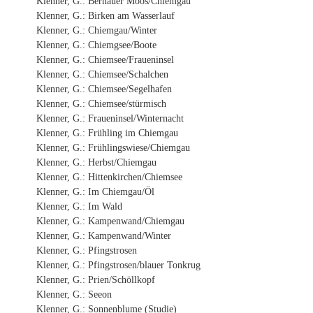
Klenner, G.: Bernauer Moos/Chiemgau
Klenner, G.: Birken am Wasserlauf
Klenner, G.: Chiemgau/Winter
Klenner, G.: Chiemgsee/Boote
Klenner, G.: Chiemsee/Fraueninsel
Klenner, G.: Chiemsee/Schalchen
Klenner, G.: Chiemsee/Segelhafen
Klenner, G.: Chiemsee/stürmisch
Klenner, G.: Fraueninsel/Winternacht
Klenner, G.: Frühling im Chiemgau
Klenner, G.: Frühlingswiese/Chiemgau
Klenner, G.: Herbst/Chiemgau
Klenner, G.: Hittenkirchen/Chiemsee
Klenner, G.: Im Chiemgau/Öl
Klenner, G.: Im Wald
Klenner, G.: Kampenwand/Chiemgau
Klenner, G.: Kampenwand/Winter
Klenner, G.: Pfingstrosen
Klenner, G.: Pfingstrosen/blauer Tonkrug
Klenner, G.: Prien/Schöllkopf
Klenner, G.: Seeon
Klenner, G.: Sonnenblume (Studie)