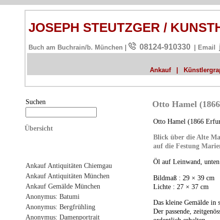
JOSEPH STEUTZGER / KUNS
08124-910330
Buch am Buchrain/b. München |
| Email
Ankauf
|
Künstlergrap
Suchen
Otto Hamel (1866
Otto Hamel (1866 Erfur
Übersicht
Blick über die Alte 
auf die Festung Mari
Öl auf Leinwand, unten 
Ankauf Antiquitäten Chiemgau
Ankauf Antiquitäten München
Bildmaß : 29 × 39 cm
Ankauf Gemälde München
Lichte : 27 × 37 cm
Anonymus: Batumi
Das kleine Gemälde in s
Anonymus: Bergfrühling
Der passende, zeitgenö
Anonymus: Damenportrait