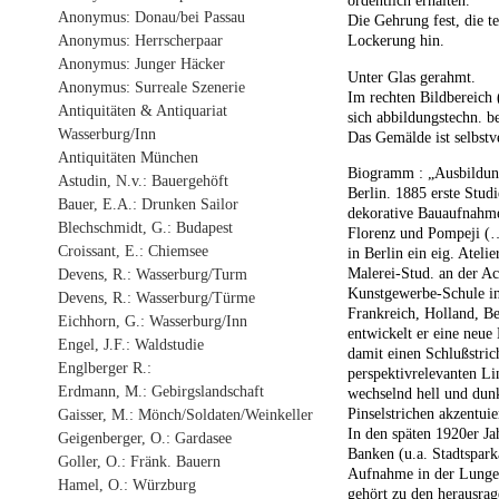
ordentlich erhalten.
Anonymus: Donau/bei Passau
Die Gehrung fest, die te
Anonymus: Herrscherpaar
Lockerung hin.
Anonymus: Junger Häcker
Unter Glas gerahmt.
Anonymus: Surreale Szenerie
Im rechten Bildbereich 
Antiquitäten & Antiquariat
sich abbildungstechn. b
Wasserburg/Inn
Das Gemälde ist selbstve
Antiquitäten München
Biogramm : „Ausbildung
Astudin, N.v.: Bauergehöft
Berlin. 1885 erste Studi
Bauer, E.A.: Drunken Sailor
dekorative Bauaufnahme
Blechschmidt, G.: Budapest
Florenz und Pompeji (…
Croissant, E.: Chiemsee
in Berlin ein eig. Atel
Malerei-Stud. an der Ac
Devens, R.: Wasserburg/Turm
Kunstgewerbe-Schule in 
Devens, R.: Wasserburg/Türme
Frankreich, Holland, Be
Eichhorn, G.: Wasserburg/Inn
entwickelt er eine neue
Engel, J.F.: Waldstudie
damit einen Schlußstric
Englberger R.:
perspektivrelevanten L
Erdmann, M.: Gebirgslandschaft
wechselnd hell und dun
Pinselstrichen akzentu
Gaisser, M.: Mönch/Soldaten/Weinkeller
In den späten 1920er Ja
Geigenberger, O.: Gardasee
Banken (u.a. Stadtspark
Goller, O.: Fränk. Bauern
Aufnahme in der Lungen
Hamel, O.: Würzburg
gehört zu den herausrag