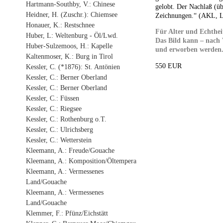
Hartmann-Southby, V.: Chinese
gelobt. Der Nachlaß (
Heidner, H. (Zuschr.): Chiemsee
Zeichnungen.“ (
AKL
,
L
Honauer, K.: Restschnee
Für Alter und Echthei
Huber, L: Weltenburg - Öl/Lwd.
Das Bild kann – nach 
Huber-Sulzemoos, H.: Kapelle
und erworben werden. 
Kaltenmoser, K.: Burg in Tirol
550 EUR
Kessler, C. (*1876): St. Antönien
Kessler, C.: Berner Oberland
Kessler, C.: Berner Oberland
Kessler, C.: Füssen
Kessler, C.: Riegsee
Kessler, C.: Rothenburg o.T.
Kessler, C.: Ulrichsberg
Kessler, C.: Wetterstein
Kleemann, A.: Freude/Gouache
Kleemann, A.: Komposition/Öltempera
Kleemann, A.: Vermessenes
Land/Gouache
Kleemann, A.: Vermessenes
Land/Gouache
Klemmer, F.: Pfünz/Eichstätt