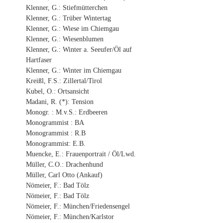
Klenner, G.: Stiefmütterchen
Klenner, G.: Trüber Wintertag
Klenner, G.: Wiese im Chiemgau
Klenner, G.: Wiesenblumen
Klenner, G.: Winter a. Seeufer/Öl auf
Hartfaser
Klenner, G.: Winter im Chiemgau
Kreißl, F.S.: Zillertal/Tirol
Kubel, O.: Ortsansicht
Madani, R. (*): Tension
Monogr. : M.v.S.: Erdbeeren
Monogrammist : BA
Monogrammist : R.B
Monogrammist: E.B.
Muencke, E.: Frauenportrait / Öl/Lwd.
Müller, C.O.: Drachenhund
Müller, Carl Otto (Ankauf)
Nömeier, F.: Bad Tölz
Nömeier, F.: Bad Tölz
Nömeier, F.: München/Friedensengel
Nömeier, F.: München/Karlstor